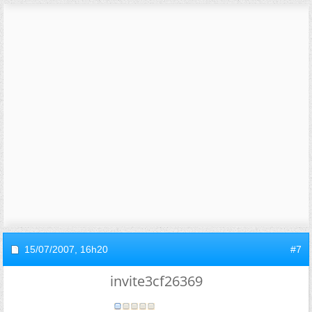
15/07/2007,
16h20
#7
invite3cf26369