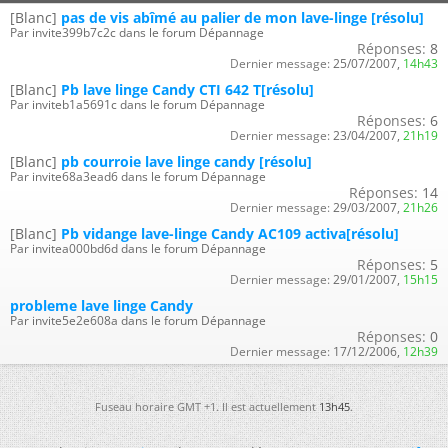
[Blanc]
pas de vis abîmé au palier de mon lave-linge [résolu]
Par invite399b7c2c dans le forum Dépannage
Réponses:
8
Dernier message:
25/07/2007,
14h43
[Blanc]
Pb lave linge Candy CTI 642 T[résolu]
Par inviteb1a5691c dans le forum Dépannage
Réponses:
6
Dernier message:
23/04/2007,
21h19
[Blanc]
pb courroie lave linge candy [résolu]
Par invite68a3ead6 dans le forum Dépannage
Réponses:
14
Dernier message:
29/03/2007,
21h26
[Blanc]
Pb vidange lave-linge Candy AC109 activa[résolu]
Par invitea000bd6d dans le forum Dépannage
Réponses:
5
Dernier message:
29/01/2007,
15h15
probleme lave linge Candy
Par invite5e2e608a dans le forum Dépannage
Réponses:
0
Dernier message:
17/12/2006,
12h39
Fuseau horaire GMT +1. Il est actuellement
13h45
.