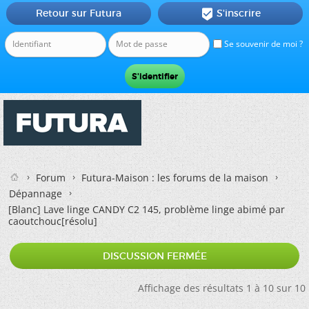
Retour sur Futura
S'inscrire

Se souvenir de moi ?
Forum
Futura-Maison : les forums de la maison
Dépannage
[Blanc]
Lave linge CANDY C2 145, problème linge abimé par
caoutchouc[résolu]
DISCUSSION FERMÉE
Affichage des résultats 1 à 10 sur 10