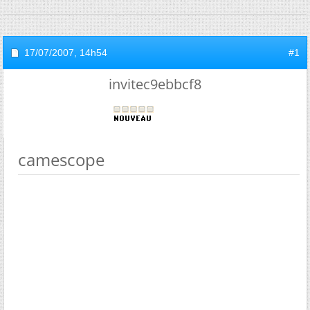
17/07/2007,
14h54
#1
invitec9ebbcf8
camescope