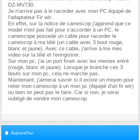
DZ-MV730.
Je n'arrive pas à le racorder avec mon PC équipé de
l'adaptateur Fir wir.
En effet, sur la notice de camescop j'apprend que ce
model n'est pas fait pour s'accorder à un PC. le
camescope possede un cable pour racorder le
camescop à ma télé (un cable avec 3 bout rouge,
blanc et jaune). Avec ce cable, j'arrive à lire mes
video sur la télé et l'enrigistrer.
Sur mon pc, j'ai un port firwir avec les memes entré
(rouge, blanc et jaune). Lorsque je branche ces 3
bouts sur mon pc, cela ne marche pas.
Maintenant, j'aimerai savoir si il existe un moyen pour
relier mon camescop à un mon pc (équipé d'un fir wir)
ou bien on peut pas le faire. Car si non, je serai
oubligé de vendre mon camescop.
Aujourd'hui