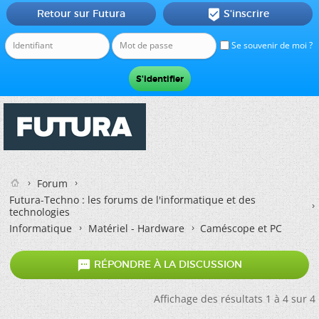
Retour sur Futura
S'inscrire

Se souvenir de moi ?
Forum
Futura-Techno : les forums de l'informatique et des
technologies
Informatique
Matériel - Hardware
Caméscope et PC

RÉPONDRE À LA DISCUSSION
Affichage des résultats 1 à 4 sur 4