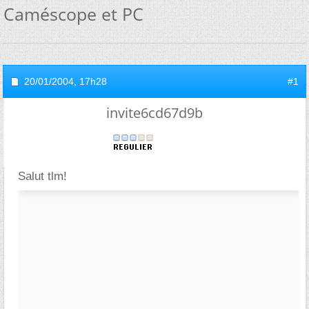
Caméscope et PC
20/01/2004,
17h28
#1
invite6cd67d9b
Salut tlm!