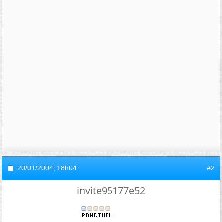
20/01/2004,
18h04
#2
invite95177e52