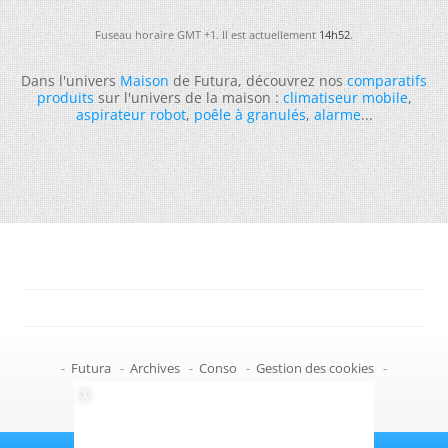
Fuseau horaire GMT +1. Il est actuellement
14h52
.
Dans l'univers
Maison
de Futura, découvrez nos
comparatifs
produits
sur l'univers de la maison :
climatiseur mobile
,
aspirateur robot
,
poêle à granulés
,
alarme
...
-
Futura
-
Archives
-
Conso
-
Gestion des cookies
-
Politique de confidentialité
-
Haut de page