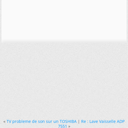
«
TV probleme de son sur un TOSHIBA
|
Re : Lave Vaisselle ADP
7551
»