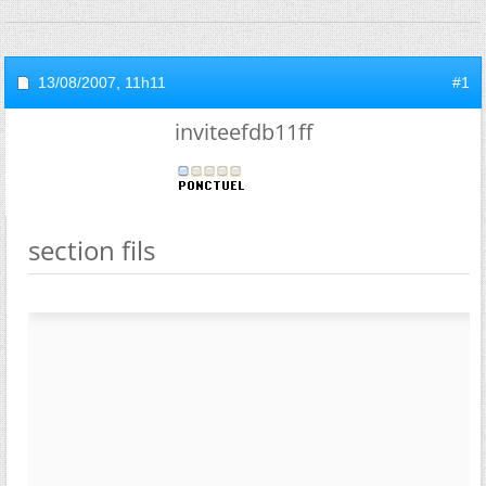
13/08/2007,
11h11
#1
inviteefdb11ff
section fils