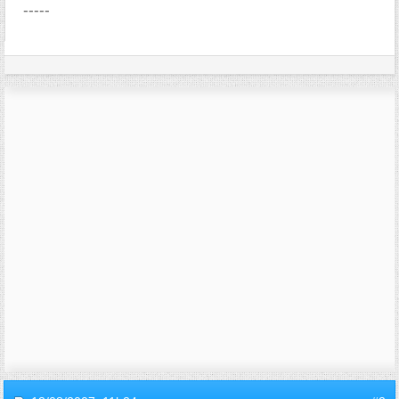
-----