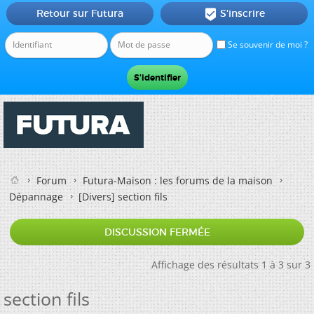
Retour sur Futura
S'inscrire

Se souvenir de moi ?
Forum
Futura-Maison : les forums de la maison
Dépannage
[Divers]
section fils
DISCUSSION FERMÉE
Affichage des résultats 1 à 3 sur 3
section fils