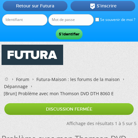
Retour sur Futura
S'inscrire

Se souvenir de moi ?
Forum
Futura-Maison : les forums de la maison
Dépannage
[Brun]
Problème avec mon Thomson DVD DTH 8060 E
DISCUSSION FERMÉE
Affichage des résultats 1 à 5 sur 5