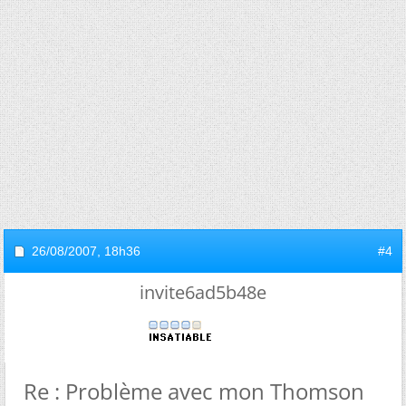
26/08/2007,
18h36
#4
invite6ad5b48e
Re : Problème avec mon Thomson