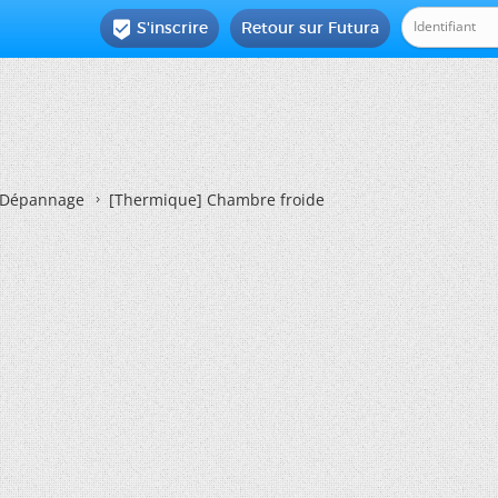
S'inscrire
Retour sur Futura

Dépannage
[Thermique]
Chambre froide