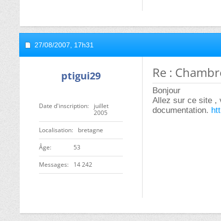
27/08/2007,
17h31
Re : Chambr
ptigui29
Bonjour
Allez sur ce site ,
Date d'inscription
juillet
documentation.
ht
2005
Localisation
bretagne
ge
53
Messages
14 242