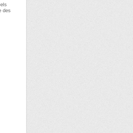
iels
e des