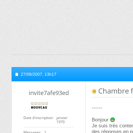
27/08/2007,
13h17
Chambre f
invite7afe93ed
------
Date d'inscription
janvier
Bonjour
1970
Je suis très conte
des réponses en pa
Messages
1