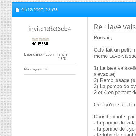
01/12/2007,
22h38
Re : lave vai
invite13b36eb4
Bonsoir,
Celà fait un petit
Date d'inscription
janvier
même Lave-vaissel
1970
1) Le lave vaisse
Messages
2
s'evacue)
2) Remplissage (s
3) La pompe de cyc
2 et 4 en partant d
Quelqu'un sait il 
Dans le doute, j'ai
- la pompe de vidan
- la pompe de cycla
- le tube de chauf