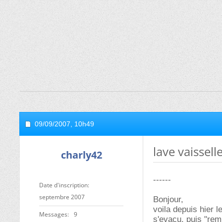
09/09/2007,
10h49
lave vaissel
charly42
------
Date d'inscription
septembre 2007
Bonjour,
voila depuis hier 
Messages
9
s'evacu, puis "rem