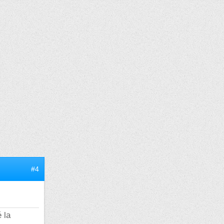
#4
 la