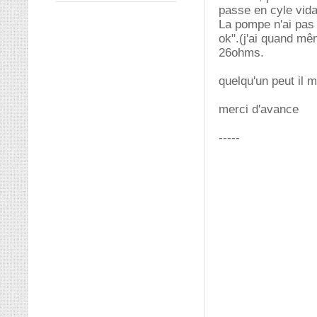
passe en cyle vida
La pompe n'ai pas b
ok".(j'ai quand mê
26ohms.
quelqu'un peut il m
merci d'avance
-----