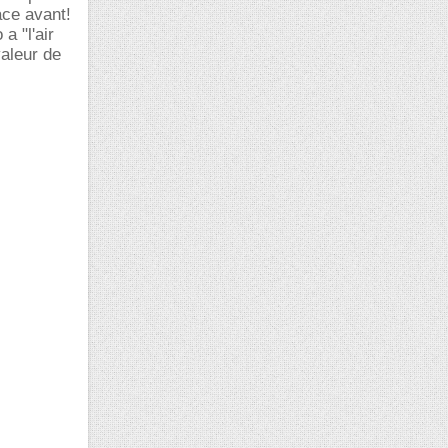
ace avant!
a "l'air
valeur de