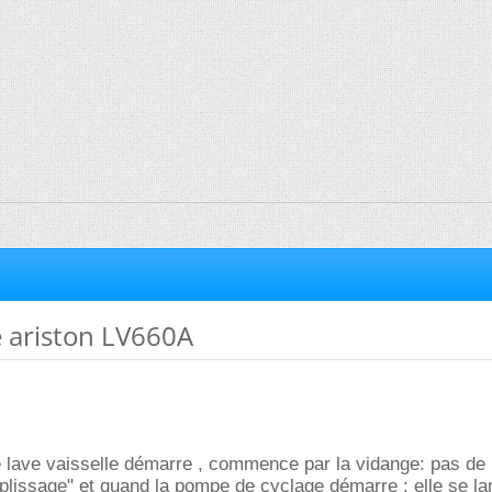
le ariston LV660A
le lave vaisselle démarre , commence par la vidange: pas de 
plissage" et quand la pompe de cyclage démarre : elle se la