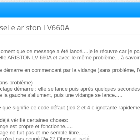
sselle ariston LV660A
 moment que ce message a été lancé....je le réouvre car je p
le ARISTON LV 660A et avec le même problème....à savoir
lle démarre en commencant par la vidange (sans problème, l
ans problème)
lage démarre : elle se lance puis après quelques secondes,
e la gauche s'allument, puis une vidange se lance.....
ce que signifie ce code défaut (led 2 et 4 clignotante rapidem
 déjà vérifié certaines choses:
ge est propre et fonctionne.....
ge ne fuit pas et me semble libre......
fe n'est pas coupé R= 27 Ohms et isolé.....