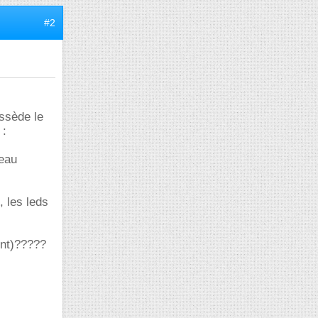
#2
ossède le
 :
'eau
 les leds
ent)?????