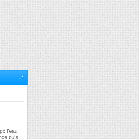
#1
pb l'eau
nce puis