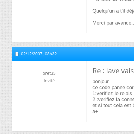
Quelqu'un a t'il d
Merci par avance...
02/12/2007,
08h32
Re : lave vai
bret35
Invité
bonjour
ce code panne cor
1:verifiez le relai
2 :verifiez la conn
et si tout cela est
a+