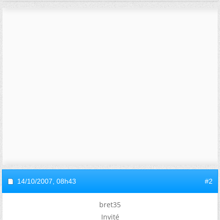
14/10/2007,
08h43
#2
bret35
Invité