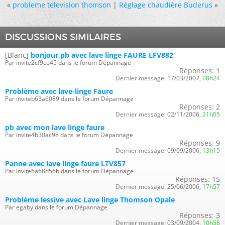
«
probleme television thomson
|
Réglage chaudière Buderus
»
DISCUSSIONS SIMILAIRES
[Blanc]
bonjour,pb avec lave linge FAURE LFV882
Par invite2cf9ce45 dans le forum Dépannage
Réponses:
1
Dernier message:
17/03/2007,
08h24
Problème avec lave-linge Faure
Par inviteb63a6089 dans le forum Dépannage
Réponses:
2
Dernier message:
02/11/2006,
21h05
pb avec mon lave linge faure
Par invite4b30ac98 dans le forum Dépannage
Réponses:
9
Dernier message:
09/09/2006,
13h15
Panne avec lave linge faure LTV857
Par invite6a68d56b dans le forum Dépannage
Réponses:
15
Dernier message:
25/06/2006,
17h57
Problème lessive avec Lave linge Thomson Opale
Par egaby dans le forum Dépannage
Réponses:
3
Dernier message:
03/09/2004,
10h58