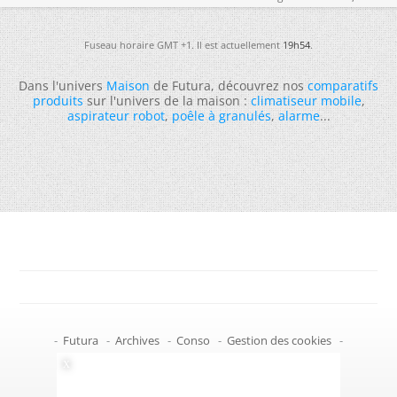
Fuseau horaire GMT +1. Il est actuellement
19h54
.
Dans l'univers
Maison
de Futura, découvrez nos
comparatifs
produits
sur l'univers de la maison :
climatiseur mobile
,
aspirateur robot
,
poêle à granulés
,
alarme
...
-
Futura
-
Archives
-
Conso
-
Gestion des cookies
-
Politique de confidentialité
-
Haut de page