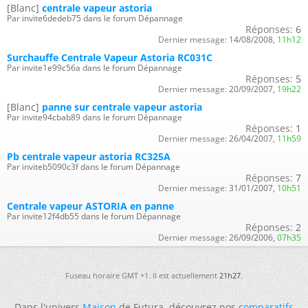
[Blanc]
centrale vapeur astoria
Par invite6dedeb75 dans le forum Dépannage
Réponses:
6
Dernier message:
14/08/2008,
11h12
Surchauffe Centrale Vapeur Astoria RC031C
Par invite1e99c56a dans le forum Dépannage
Réponses:
5
Dernier message:
20/09/2007,
19h22
[Blanc]
panne sur centrale vapeur astoria
Par invite94cbab89 dans le forum Dépannage
Réponses:
1
Dernier message:
26/04/2007,
11h59
Pb centrale vapeur astoria RC325A
Par inviteb5090c3f dans le forum Dépannage
Réponses:
7
Dernier message:
31/01/2007,
10h51
Centrale vapeur ASTORIA en panne
Par invite12f4db55 dans le forum Dépannage
Réponses:
2
Dernier message:
26/09/2006,
07h35
Fuseau horaire GMT +1. Il est actuellement
21h27
.
Dans l'univers
Maison
de Futura, découvrez nos
comparatifs