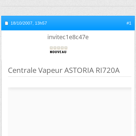
18/10/2007,
13h57
#1
invitec1e8c47e
Centrale Vapeur ASTORIA RI720A