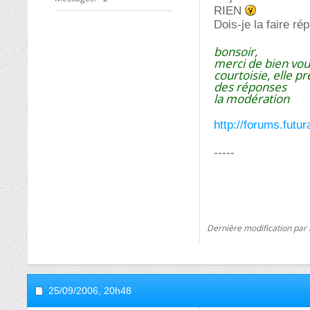
RIEN
Dois-je la faire ré
bonsoir,
merci de bien voul
courtoisie, elle p
des réponses
la modération
http://forums.fut
-----
Dernière modification par 
25/09/2006,
20h48