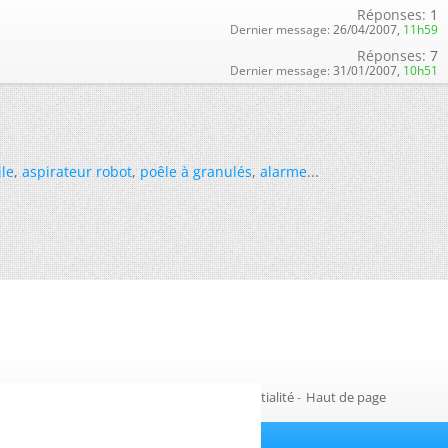
Réponses:
1
Dernier message:
26/04/2007,
11h59
Réponses:
7
Dernier message:
31/01/2007,
10h51
ile
,
aspirateur robot
,
poêle à granulés
,
alarme
...
Gestion des cookies
-
Politique de confidentialité
-
Haut de page