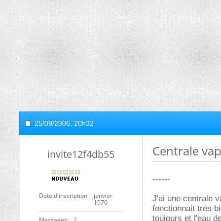
25/09/2006,
20h32
Centrale va
invite12f4db55
------
Date d'inscription
janvier
J'ai une centrale 
1970
fonctionnait très b
toujours et l'eau 
Messages
2