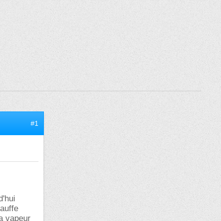
#1
d'hui
hauffe
la vapeur