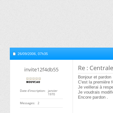
26/09/2006,
07h35
Re : Centra
invite12f4db55
Bonjour et pardon
C'est la première f
Je veillerai à resp
Date d'inscription
janvier
Je voudrais modif
1970
Encore pardon .
Messages
2