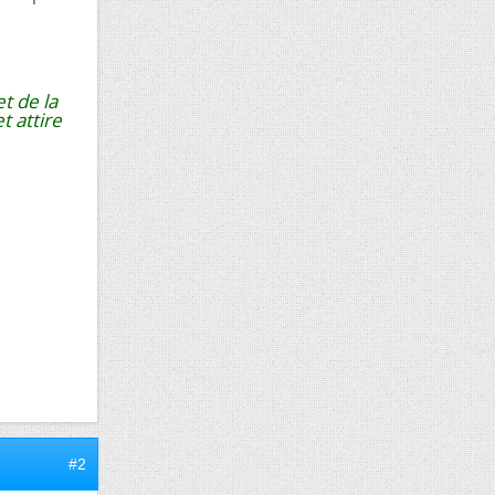
t de la
t attire
#2