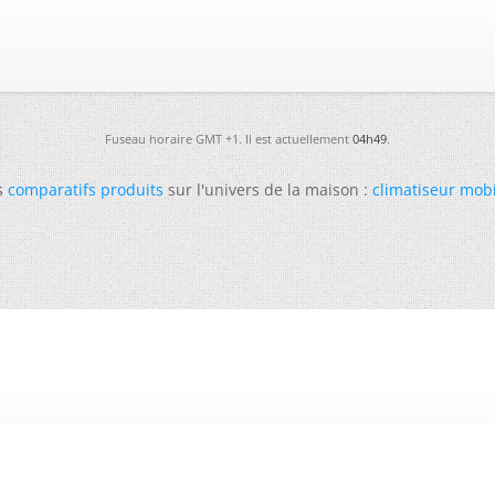
Fuseau horaire GMT +1. Il est actuellement
04h49
.
s
comparatifs produits
sur l'univers de la maison :
climatiseur mob
-
Futura
-
Archives
-
Conso
-