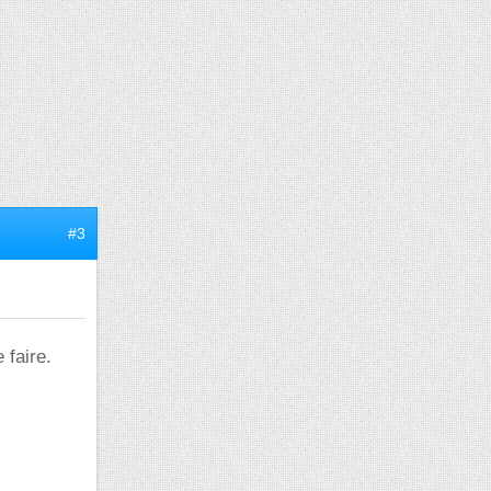
#3
 faire.