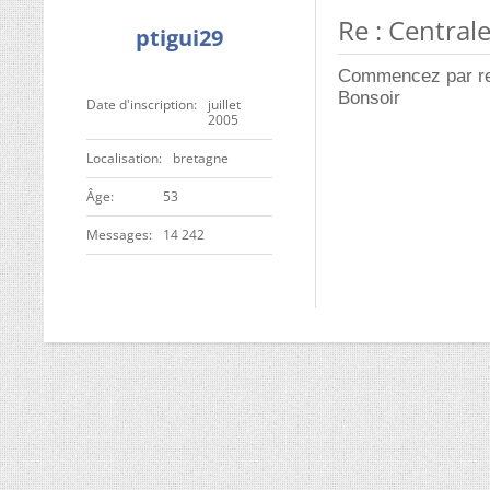
Re : Centra
ptigui29
Commencez par res
Bonsoir
Date d'inscription
juillet
2005
Localisation
bretagne
ge
53
Messages
14 242