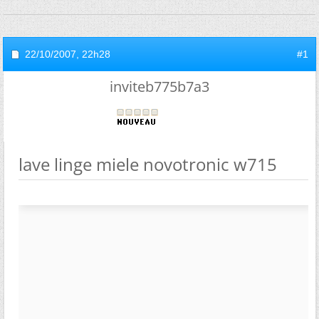
22/10/2007,
22h28
#1
inviteb775b7a3
lave linge miele novotronic w715