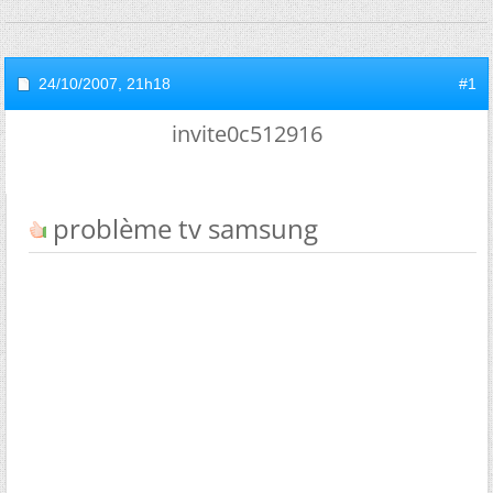
24/10/2007,
21h18
#1
invite0c512916
problème tv samsung