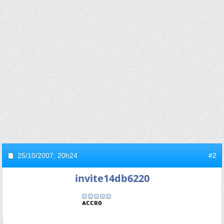
25/10/2007,
20h24
#2
invite14db6220