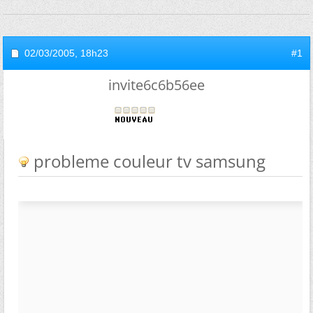
02/03/2005,
18h23
#1
invite6c6b56ee
probleme couleur tv samsung