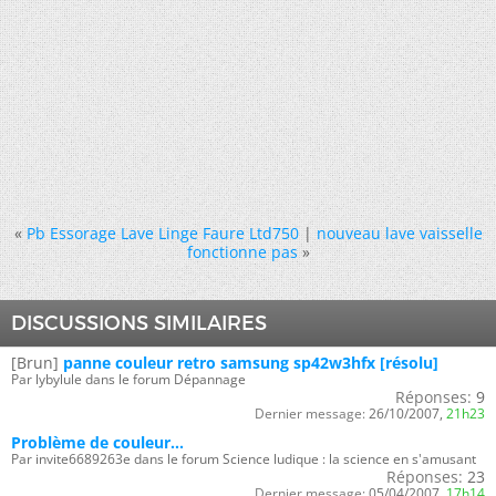
«
Pb Essorage Lave Linge Faure Ltd750
|
nouveau lave vaisselle
fonctionne pas
»
DISCUSSIONS SIMILAIRES
[Brun]
panne couleur retro samsung sp42w3hfx [résolu]
Par lybylule dans le forum Dépannage
Réponses:
9
Dernier message:
26/10/2007,
21h23
Problème de couleur...
Par invite6689263e dans le forum Science ludique : la science en s'amusant
Réponses:
23
Dernier message:
05/04/2007,
17h14