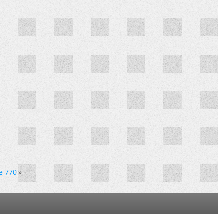
e 770
»