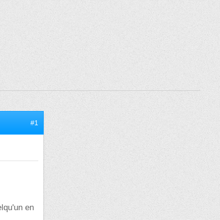
#1
elqu'un en