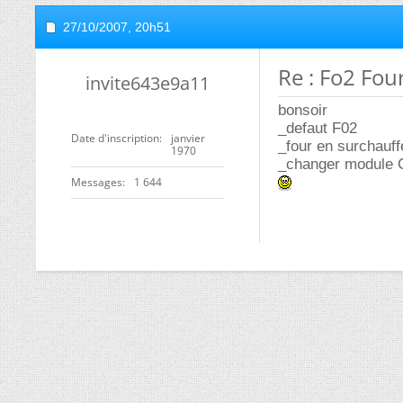
27/10/2007,
20h51
Re : Fo2 Fou
invite643e9a11
bonsoir
_defaut F02
Date d'inscription
janvier
_four en surchauff
1970
_changer modul
Messages
1 644