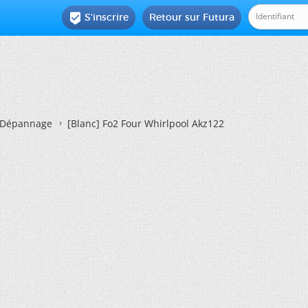
S'inscrire
Retour sur Futura

Dépannage
[Blanc]
Fo2 Four Whirlpool Akz122