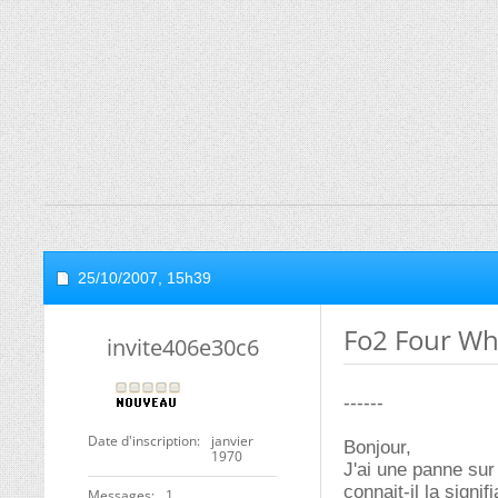
25/10/2007,
15h39
Fo2 Four Wh
invite406e30c6
------
Date d'inscription
janvier
Bonjour,
1970
J'ai une panne sur
connait-il la signif
Messages
1