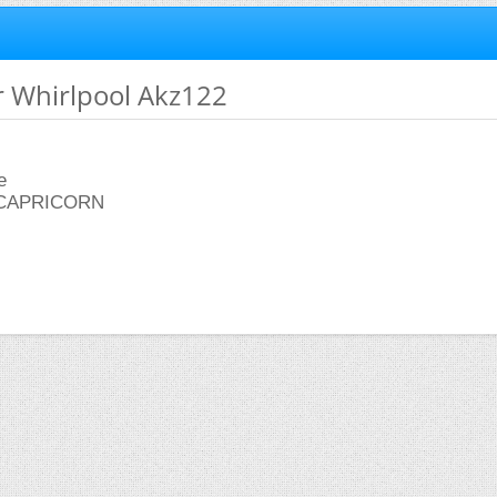
r Whirlpool Akz122
e
e CAPRICORN