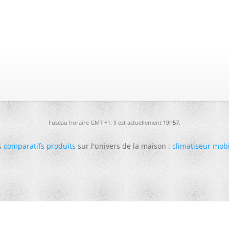
Fuseau horaire GMT +1. Il est actuellement
19h57
.
s
comparatifs produits
sur l'univers de la maison :
climatiseur mob