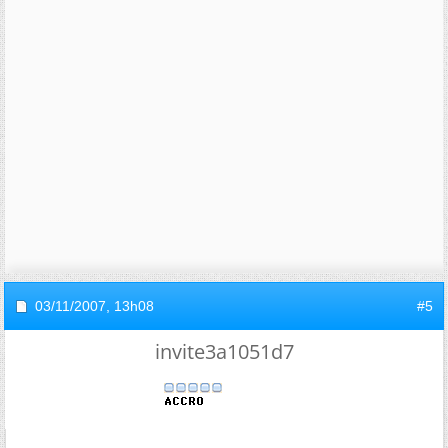
03/11/2007,
13h08
#5
invite3a1051d7