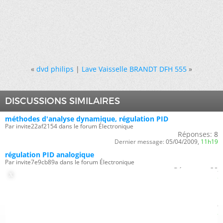
«
dvd philips
|
Lave Vaisselle BRANDT DFH 555
»
DISCUSSIONS SIMILAIRES
méthodes d'analyse dynamique, régulation PID
Par invite22af2154 dans le forum Électronique
Réponses:
8
Dernier message:
05/04/2009,
11h19
régulation PID analogique
Par invite7e9cb89a dans le forum Électronique
Réponses:
38
Dernier message:
08/06/2008,
11h05
Programme C regulation PI ou PID
Par maxredphenix dans le forum Électronique
Réponses:
9
Dernier message:
07/06/2007,
08h58