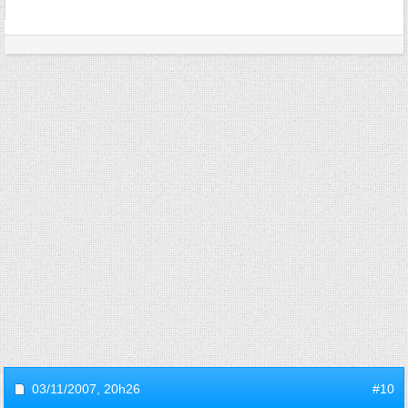
03/11/2007,
20h26
#10