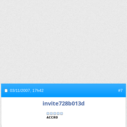
03/11/2007,
17h42
#7
invite728b013d