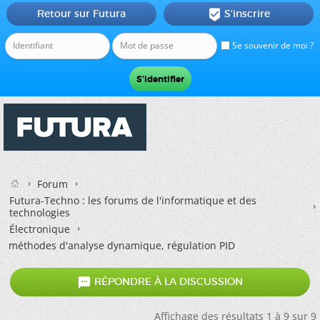
Retour sur Futura
S'inscrire

Se souvenir de moi ?
Forum
Futura-Techno : les forums de l'informatique et des
technologies
Électronique
méthodes d'analyse dynamique, régulation PID

RÉPONDRE À LA DISCUSSION
Affichage des résultats 1 à 9 sur 9