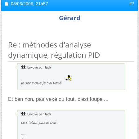
08/06/2006,
21h57
#7
Gérard
Re : méthodes d'analyse
dynamique, régulation PID
Envoyé par
Jack
je sens que je t'ai vexé
Et ben non, pas vexé du tout, c'est loupé ...
Envoyé par
Jack
ce n'était pas le but.
.....
A+