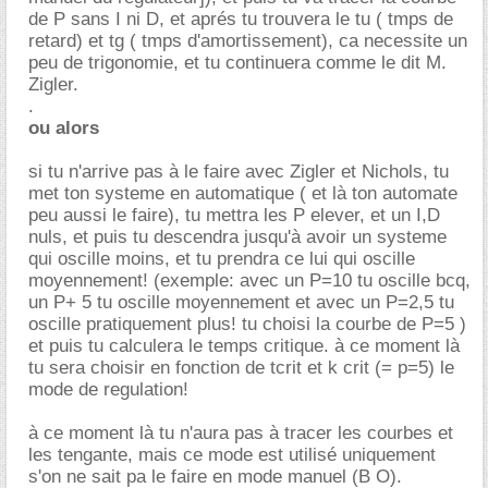
de P sans I ni D, et aprés tu trouvera le tu ( tmps de
retard) et tg ( tmps d'amortissement), ca necessite un
peu de trigonomie, et tu continuera comme le dit M.
Zigler.
.
ou alors
si tu n'arrive pas à le faire avec Zigler et Nichols, tu
met ton systeme en automatique ( et là ton automate
peu aussi le faire), tu mettra les P elever, et un I,D
nuls, et puis tu descendra jusqu'à avoir un systeme
qui oscille moins, et tu prendra ce lui qui oscille
moyennement! (exemple: avec un P=10 tu oscille bcq,
un P+ 5 tu oscille moyennement et avec un P=2,5 tu
oscille pratiquement plus! tu choisi la courbe de P=5 )
et puis tu calculera le temps critique. à ce moment là
tu sera choisir en fonction de tcrit et k crit (= p=5) le
mode de regulation!
à ce moment là tu n'aura pas à tracer les courbes et
les tengante, mais ce mode est utilisé uniquement
s'on ne sait pa le faire en mode manuel (B O).