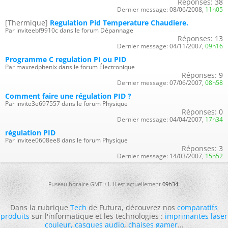
Réponses:
38
Dernier message:
08/06/2008,
11h05
[Thermique]
Regulation Pid Temperature Chaudiere.
Par inviteebf9910c dans le forum Dépannage
Réponses:
13
Dernier message:
04/11/2007,
09h16
Programme C regulation PI ou PID
Par maxredphenix dans le forum Électronique
Réponses:
9
Dernier message:
07/06/2007,
08h58
Comment faire une régulation PID ?
Par invite3e697557 dans le forum Physique
Réponses:
0
Dernier message:
04/04/2007,
17h34
régulation PID
Par invitee0608ee8 dans le forum Physique
Réponses:
3
Dernier message:
14/03/2007,
15h52
Fuseau horaire GMT +1. Il est actuellement
09h34
.
Dans la rubrique
Tech
de Futura, découvrez nos
comparatifs
produits
sur l'informatique et les technologies :
imprimantes laser
couleur
,
casques audio
,
chaises gamer
...