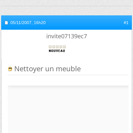
05/11/2007,
16h20
#1
invite07139ec7
Nettoyer un meuble