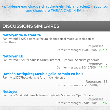
«
probleme eau chaude chaudière elm leblanc acléa2
|
souci sur
une chaudiere THEMA C AS 14 EV.
»
DISCUSSIONS SIMILAIRES
Nettoyer de la stéatite?
Par inviteb53e2f2d dans le forum Habitat bioclimatique, isolation et
chauffage
Réponses:
0
Dernier message:
10/03/2007,
09h15
Nettoyer I.E
Par invite56822129 dans le forum Internet - Réseau - Sécurité générale
Réponses:
7
Dernier message:
30/12/2004,
17h11
[Archéo Antiquité] Meuble gallo-romain en bois
Par invite8767bccb dans le forum Archéologie
Réponses:
35
Dernier message:
25/10/2004,
16h15
Nettoyer
Par invite22c432f4 dans le forum Logiciel - Software - Open Source
Réponses:
5
Dernier message:
26/05/2004,
12h47