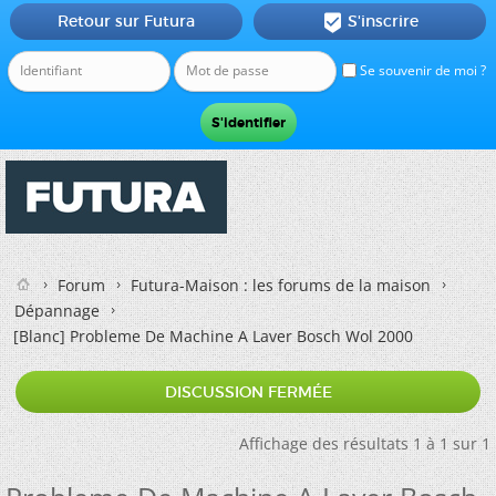
Retour sur Futura
S'inscrire

Se souvenir de moi ?
Forum
Futura-Maison : les forums de la maison
Dépannage
[Blanc]
Probleme De Machine A Laver Bosch Wol 2000
DISCUSSION FERMÉE
Affichage des résultats 1 à 1 sur 1