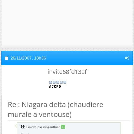
26/11/2007,
18h36
#9
invite68fd13af
Re : Niagara delta (chaudiere
murale a ventouse)
Envoyé par
vingauthier