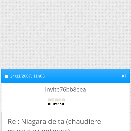
24/11/2007,
11h05
#7
invite76bb8eea
Re : Niagara delta (chaudiere
murale a ventouse)