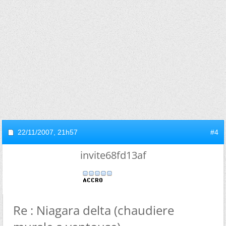
22/11/2007,
21h57
#4
invite68fd13af
Re : Niagara delta (chaudiere