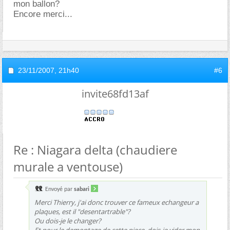
mon ballon?
Encore merci...
23/11/2007,
21h40
#6
invite68fd13af
Re : Niagara delta (chaudiere
murale a ventouse)
Envoyé par
sabari
Merci Thierry, j'ai donc trouver ce fameux echangeur a
plaques, est il "desentartrable"?
Ou dois-je le changer?
Et pour le demontage de cette piece, dois-je vider mon