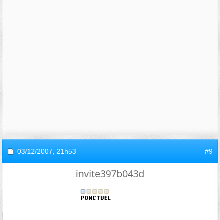
03/12/2007,
21h53
#9
invite397b043d