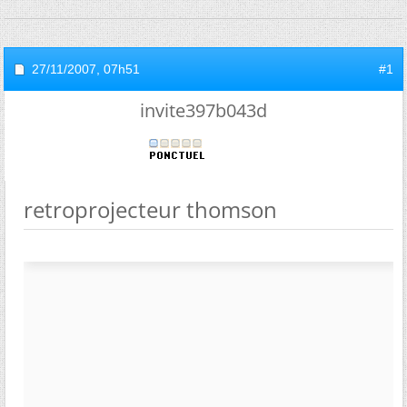
27/11/2007,
07h51
#1
invite397b043d
retroprojecteur thomson