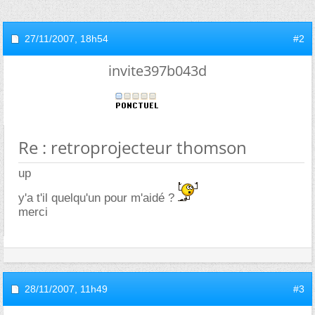
27/11/2007,
18h54
#2
invite397b043d
Re : retroprojecteur thomson
up
y'a t'il quelqu'un pour m'aidé ?
merci
28/11/2007,
11h49
#3