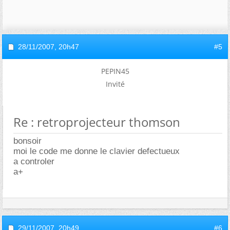
28/11/2007,
20h47
#5
PEPIN45
Invité
Re : retroprojecteur thomson
bonsoir
moi le code me donne le clavier defectueux
a controler
a+
29/11/2007,
20h49
#6