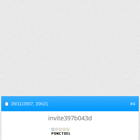
28/11/2007,
20h21
#4
invite397b043d