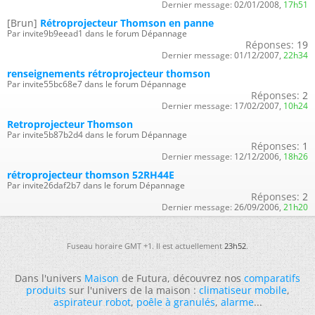
Dernier message:
02/01/2008,
17h51
[Brun]
Rétroprojecteur Thomson en panne
Par invite9b9eead1 dans le forum Dépannage
Réponses:
19
Dernier message:
01/12/2007,
22h34
renseignements rétroprojecteur thomson
Par invite55bc68e7 dans le forum Dépannage
Réponses:
2
Dernier message:
17/02/2007,
10h24
Retroprojecteur Thomson
Par invite5b87b2d4 dans le forum Dépannage
Réponses:
1
Dernier message:
12/12/2006,
18h26
rétroprojecteur thomson 52RH44E
Par invite26daf2b7 dans le forum Dépannage
Réponses:
2
Dernier message:
26/09/2006,
21h20
Fuseau horaire GMT +1. Il est actuellement
23h52
.
Dans l'univers
Maison
de Futura, découvrez nos
comparatifs
produits
sur l'univers de la maison :
climatiseur mobile
,
aspirateur robot
,
poêle à granulés
,
alarme
...