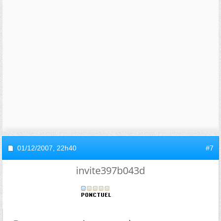
01/12/2007,
22h40
#7
invite397b043d