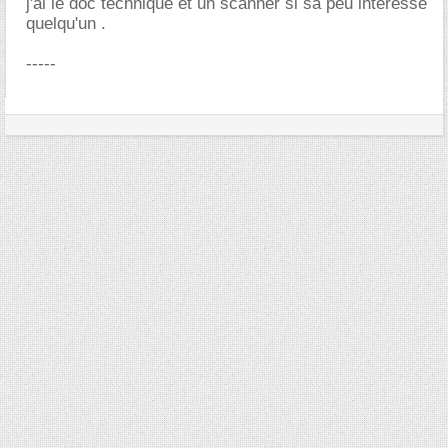
j'ai le doc technique et un scanner si sa peu interessé
quelqu'un .
-----