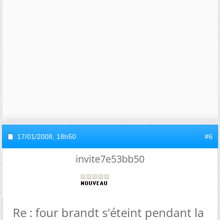
17/01/2008,
18h50
#6
invite7e53bb50
Re : four brandt s'éteint pendant la