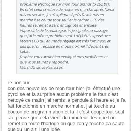
problème électrique sur mon four Brandt fp 262 bf1.
En effet celui-ci refuse de rester en marche après l’avoir
mis en service , je m’explique :Après l’avoir mis en
marche il se coupe tout seul et le cadran LCD des
heures se remet à zéro et clignote et ensuite
impossible de le refaire partir, je signale au passage
que j’ai le même problème qui à déjà été exposé avec
l’écran LCD qui en mode réglage est très lumineux et
des que l’on repasse en mode normal il devient très
faible.
J’espère vous avoir bien expliqué mes problèmes et
que vous saurez y répondre.
Merci d’avance Pasto.com
re bonjour
bon des nouvelles de mon four hier j'ai éffectué une
pyrolise et la surprise aucun problème le four c'est
nettoyé ce matin j'ai remis la pendule à l'heure et je l'ai
fait fonctionné en marche normal et j'ai touché au
bouton de programmation et la il c'est coupé tout seul
.Je pense que cela vient du minuteur des que l'on
remet en route l'horloge ou que l'on y touche ça saute.
quelqu 'un a t'il une idée