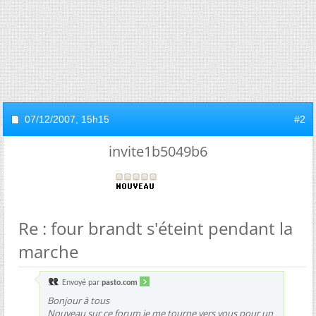
07/12/2007,
15h15
#2
invite1b5049b6
Re : four brandt s'éteint pendant la
marche
Envoyé par
pasto.com
Bonjour à tous
Nouveau sur ce forum je me tourne vers vous pour un