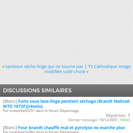
«
tambour séche linge qui ne tourne pas
|
TV Cathodique Image
modifiée suite chute
»
DISCUSSIONS SIMILAIRES
[Blanc]
Fuite sous lave-linge pendant séchage (Brandt MaliceA
WTD 1072F)[résolu]
Par invitee9a43351 dans le forum Dépannage
Réponses:
7
Dernier message:
19/12/2007,
16h43
[Blanc]
Four brandt chauffe mal et pyrolyse ne marche plus
Par invitebae5a96a dans le forum Dépannage