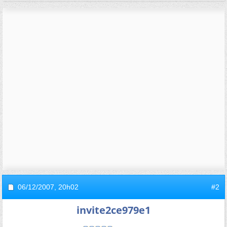
06/12/2007,
20h02
#2
invite2ce979e1