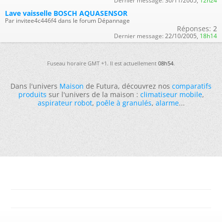
Dernier message:
30/11/2005,
12h24
Lave vaisselle BOSCH AQUASENSOR
Par invitee4c446f4 dans le forum Dépannage
Réponses:
2
Dernier message:
22/10/2005,
18h14
Fuseau horaire GMT +1. Il est actuellement
08h54
.
Dans l'univers
Maison
de Futura, découvrez nos
comparatifs
produits
sur l'univers de la maison :
climatiseur mobile
,
aspirateur robot
,
poêle à granulés
,
alarme
...