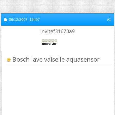
06/12/2007,
18h07
#1
invitef31673a9
Bosch lave vaiselle aquasensor