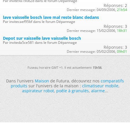
Par invite9a190b2d dans le forum Dépannage
Réponses:
2
Dernier message:
04/09/2006,
21h54
lave vaisselle bosch lave mal reste blanc dedans
Par invitecaef95bf dans le forum Dépannage
Réponses:
3
Dernier message:
15/02/2006,
18h31
Depot sur vaisselle lave vaisselle bosch
Par inviteda5ce581 dans le forum Dépannage
Réponses:
3
Dernier message:
05/02/2006,
09h01
Fuseau horaire GMT +1. Il est actuellement
15h56
.
Dans l'univers
Maison
de Futura, découvrez nos
comparatifs
produits
sur l'univers de la maison :
climatiseur mobile
,
aspirateur robot
,
poêle à granulés
,
alarme
...