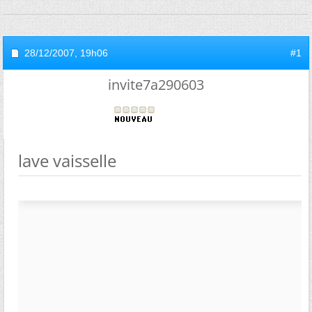
28/12/2007,
19h06
#1
invite7a290603
lave vaisselle