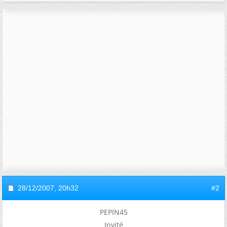
28/12/2007,
20h32
#2
PEPIN45
Invité