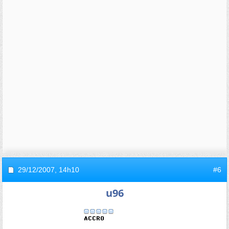
29/12/2007,
14h10
#6
u96