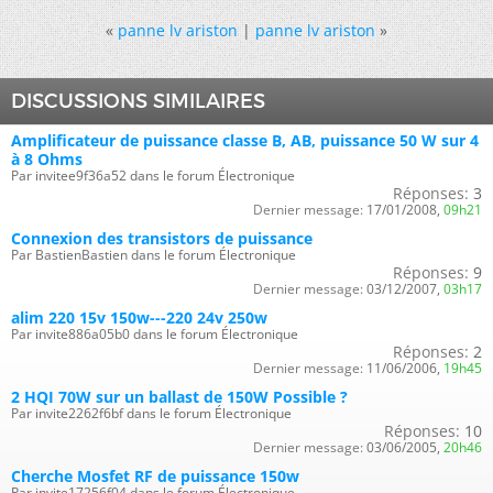
«
panne lv ariston
|
panne lv ariston
»
DISCUSSIONS SIMILAIRES
Amplificateur de puissance classe B, AB, puissance 50 W sur 4
à 8 Ohms
Par invitee9f36a52 dans le forum Électronique
Réponses:
3
Dernier message:
17/01/2008,
09h21
Connexion des transistors de puissance
Par BastienBastien dans le forum Électronique
Réponses:
9
Dernier message:
03/12/2007,
03h17
alim 220 15v 150w---220 24v 250w
Par invite886a05b0 dans le forum Électronique
Réponses:
2
Dernier message:
11/06/2006,
19h45
2 HQI 70W sur un ballast de 150W Possible ?
Par invite2262f6bf dans le forum Électronique
Réponses:
10
Dernier message:
03/06/2005,
20h46
Cherche Mosfet RF de puissance 150w
Par invite17256f04 dans le forum Électronique