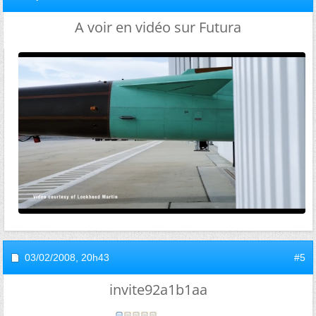
A voir en vidéo sur Futura
03/02/2008,
20h43
#5
invite92a1b1aa