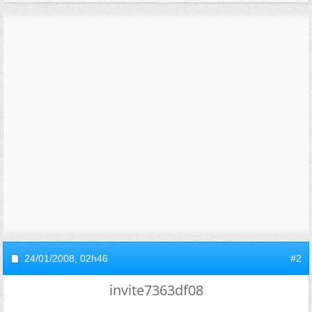
24/01/2008,
02h46
#2
invite7363df08