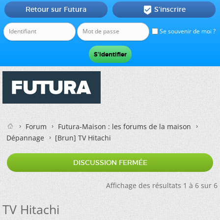
Retour sur Futura
S'inscrire

Se souvenir de moi ?
Forum
Futura-Maison : les forums de la maison
Dépannage
[Brun]
TV Hitachi
DISCUSSION FERMÉE
Affichage des résultats 1 à 6 sur 6
TV Hitachi