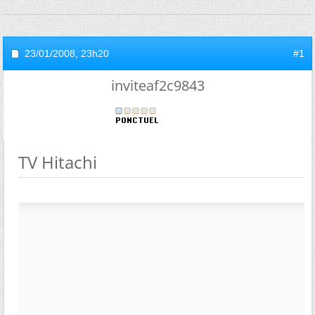
23/01/2008,
23h20
#1
inviteaf2c9843
TV Hitachi