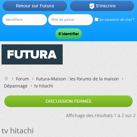
Retour sur Futura
S'inscrire

Se souvenir de moi ?
Forum
Futura-Maison : les forums de la maison
Dépannage
tv hitachi
DISCUSSION FERMÉE
Affichage des résultats 1 à 2 sur 2
tv hitachi