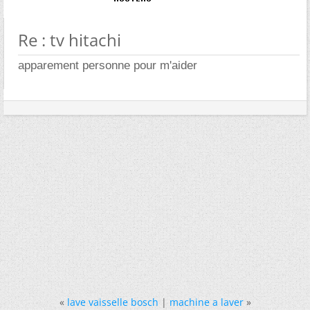
Re : tv hitachi
apparement personne pour m'aider
«
lave vaisselle bosch
|
machine a laver
»