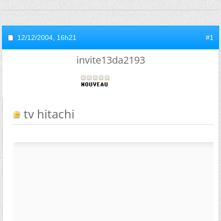
12/12/2004,
16h21
#1
invite13da2193
tv hitachi