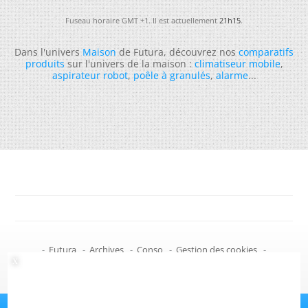
Fuseau horaire GMT +1. Il est actuellement
21h15
.
Dans l'univers
Maison
de Futura, découvrez nos
comparatifs
produits
sur l'univers de la maison :
climatiseur mobile
,
aspirateur robot
,
poêle à granulés
,
alarme
...
-
Futura
-
Archives
-
Conso
-
Gestion des cookies
-
Politique de confidentialité
-
Haut de page