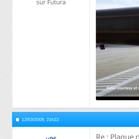
sur Futura
12/03/2008,
21h22
Re : Plaque 
u96