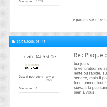
Messages
6 768
Le paradis sur terre? l
12/03/2008,
08h48
Re : Plaque 
invite04b55b0e
bonjours
le ventilateur ne 
lente ou rapide, s
Date d'inscription
janvier
service, mais il po
1970
fonctionnent toute
suivant la puissa
Messages
4
bien à vous