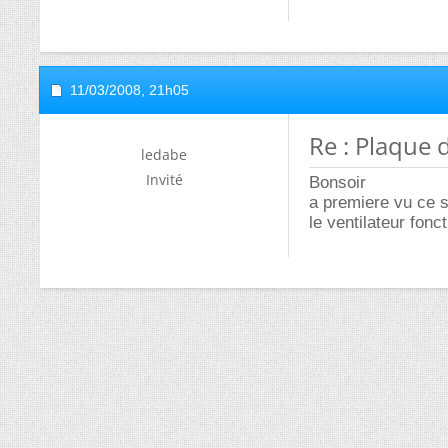
11/03/2008,
21h05
Re : Plaque 
ledabe
Invité
Bonsoir
a premiere vu ce se
le ventilateur fonc