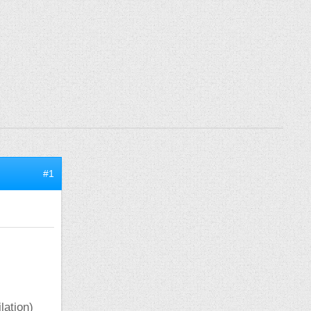
#1
lation)