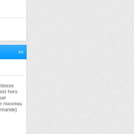
#4
vitesse
est hors
que
de nouveau
ommande)