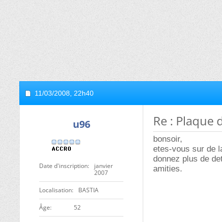
11/03/2008,
22h40
Re : Plaque 
u96
bonsoir,
etes-vous sur de 
donnez plus de det
Date d'inscription
janvier
amities.
2007
Localisation
BASTIA
ge
52