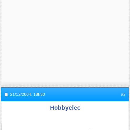
21/12/2004,
18h30
#2
Hobbyelec