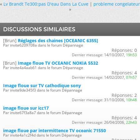
«
Lv Brandt Te300:pas D'eau Dans La Cuve
|
probleme congelateur
»
DISCUSSIONS SIMILAIRES
[Brun]
Réglages des chaines [OCEANIC 6355]
Par invite6209708a dans le forum Dépannage
Réponses:
0
Dernier message:
14/10/2007,
19h53
[Brun]
Image floue TV OCEANIC NOKIA 5532
Par invite4a4aab61 dans le forum Dépannage
Réponses:
4
Dernier message:
14/02/2007,
07h57
Image floue sur TV cathodique sony
Par invite9de345f3 dans le forum Dépannage
Réponses:
2
Dernier message:
31/10/2006,
10h48
image floue sur icc17
Par invite67f3a8a7 dans le forum Dépannage
Réponses:
4
Dernier message:
26/04/2006,
22h43
image floue par intermittence TV oceanic 71550
Par invite4a1c2f4d dans le forum Dépannage