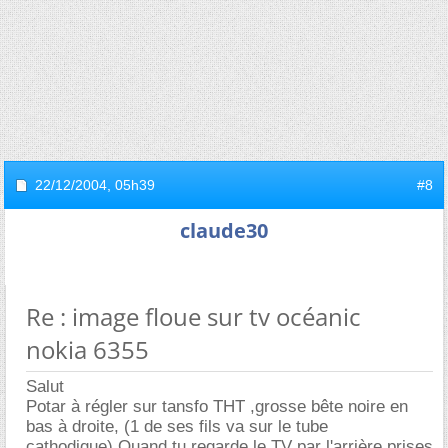
22/12/2004,
05h39
#8
claude30
Re : image floue sur tv océanic
nokia 6355
Salut
Potar à régler sur tansfo THT ,grosse bête noire en
bas à droite, (1 de ses fils va sur le tube
cathodique).Quand tu regarde le TV par l'arrière prises