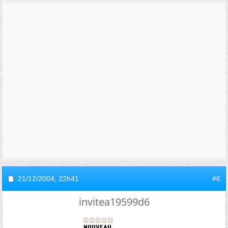
21/12/2004,
22h41
#6
invitea19599d6