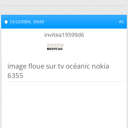
21/12/2004,
10h55
#1
invitea19599d6
image floue sur tv océanic nokia
6355