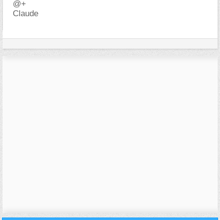
@+
Claude