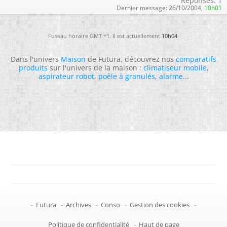
Réponses:
1
Dernier message:
26/10/2004,
10h01
Fuseau horaire GMT +1. Il est actuellement
10h04
.
Dans l'univers
Maison
de Futura, découvrez nos
comparatifs
produits
sur l'univers de la maison :
climatiseur mobile
,
aspirateur robot
,
poêle à granulés
,
alarme
...
-
Futura
-
Archives
-
Conso
-
Gestion des cookies
-
Politique de confidentialité
-
Haut de page