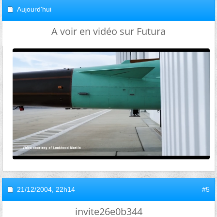
Aujourd'hui
A voir en vidéo sur Futura
21/12/2004,
22h14
#5
invite26e0b344