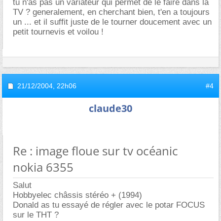
tu n'as pas un variateur qui permet de le faire dans la
TV ? generalement, en cherchant bien, t'en a toujours
un ... et il suffit juste de le tourner doucement avec un
petit tournevis et voilou !
21/12/2004,
22h06
#4
claude30
Re : image floue sur tv océanic
nokia 6355
Salut
Hobbyelec châssis stéréo + (1994)
Donald as tu essayé de régler avec le potar FOCUS
sur le THT ?