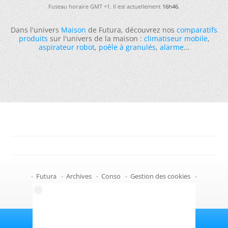
Fuseau horaire GMT +1. Il est actuellement
16h46
.
Dans l'univers
Maison
de Futura, découvrez nos
comparatifs
produits
sur l'univers de la maison :
climatiseur mobile
,
aspirateur robot
,
poêle à granulés
,
alarme
...
-
Futura
-
Archives
-
Conso
-
Gestion des cookies
-
Politique de confidentialité
-
Haut de page