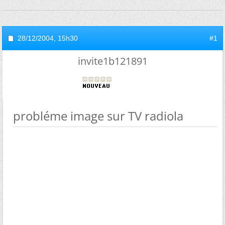
28/12/2004,
15h30
#1
invite1b121891
probléme image sur TV radiola