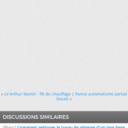
«
LV Arthur Martin : Pb de chauffage
|
Panne automatisme portail
Ducati
»
DISCUSSIONS SIMILAIRES
[Blanc]
Comment nettoyer le tuyau de vidange d'un lave linge