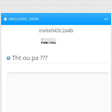
08/01/2005,
20h58
#1
invite043c2a4b
Tht ou pa ???