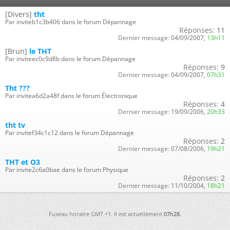
[Divers]
tht
Par inviteb1c3b406 dans le forum Dépannage
Réponses:
11
Dernier message:
04/09/2007,
13h11
[Brun]
le THT
Par inviteec0c9d8b dans le forum Dépannage
Réponses:
9
Dernier message:
04/09/2007,
07h31
Tht ???
Par invitea6d2a48f dans le forum Électronique
Réponses:
4
Dernier message:
19/09/2006,
20h33
tht tv
Par invitef34c1c12 dans le forum Dépannage
Réponses:
2
Dernier message:
07/08/2006,
19h21
THT et O3
Par invite2c6a0bae dans le forum Physique
Réponses:
2
Dernier message:
11/10/2004,
18h21
Fuseau horaire GMT +1. Il est actuellement
07h28
.