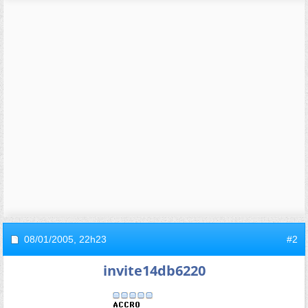
08/01/2005,
22h23
#2
invite14db6220