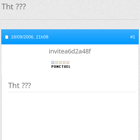
Tht ???
18/09/2006,
21h08
#1
invitea6d2a48f
Tht ???