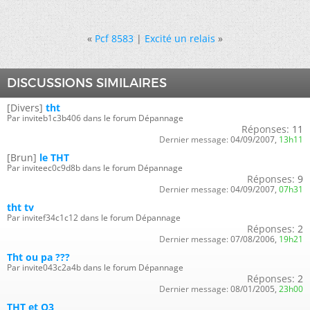
«
Pcf 8583
|
Excité un relais
»
DISCUSSIONS SIMILAIRES
[Divers]
tht
Par inviteb1c3b406 dans le forum Dépannage
Réponses:
11
Dernier message:
04/09/2007,
13h11
[Brun]
le THT
Par inviteec0c9d8b dans le forum Dépannage
Réponses:
9
Dernier message:
04/09/2007,
07h31
tht tv
Par invitef34c1c12 dans le forum Dépannage
Réponses:
2
Dernier message:
07/08/2006,
19h21
Tht ou pa ???
Par invite043c2a4b dans le forum Dépannage
Réponses:
2
Dernier message:
08/01/2005,
23h00
THT et O3