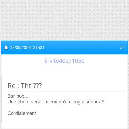
18/09/2006,
21h31
#2
invite40271050
Re : Tht ???
Bsr bob....
Une photo serait mieux qu'un long discours !!
Cordialement