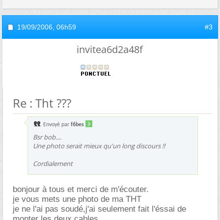
19/09/2006,
06h59
#3
invitea6d2a48f
Re : Tht ???
Envoyé par
f6bes
Bsr bob....
Une photo serait mieux qu'un long discours !!
Cordialement
bonjour à tous et merci de m'écouter.
je vous mets une photo de ma THT
je ne l'ai pas soudé,j'ai seulement fait l'éssai de
monter les deux cables.