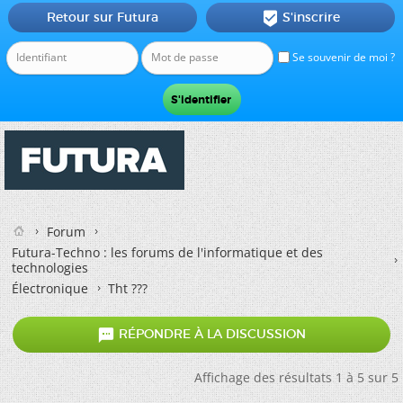
Retour sur Futura
S'inscrire

Se souvenir de moi ?
Forum
Futura-Techno : les forums de l'informatique et des
technologies
Électronique
Tht ???

RÉPONDRE À LA DISCUSSION
Affichage des résultats 1 à 5 sur 5