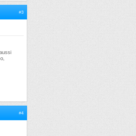
#3
 aussi
io,
#4