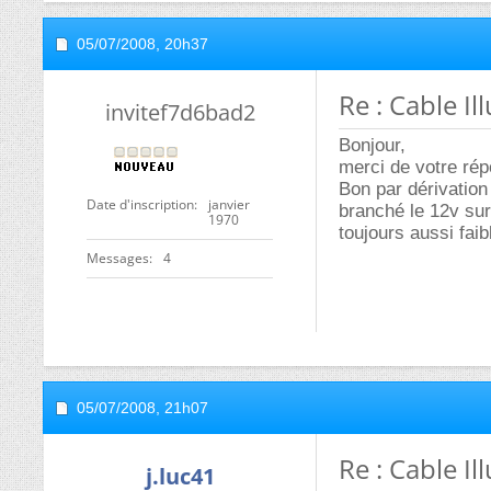
05/07/2008,
20h37
Re : Cable I
invitef7d6bad2
Bonjour,
merci de votre ré
Bon par dérivation 
Date d'inscription
janvier
branché le 12v sur 
1970
toujours aussi faibl
Messages
4
05/07/2008,
21h07
Re : Cable I
j.luc41