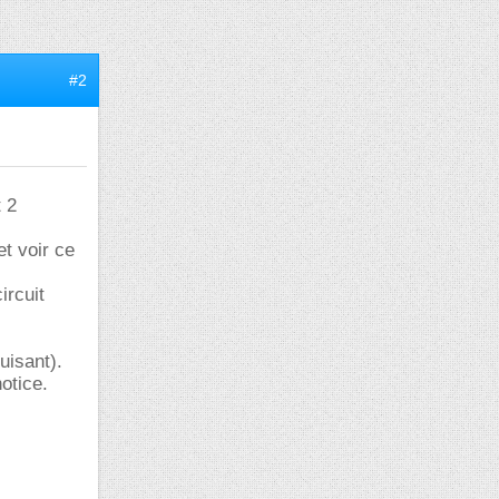
#2
 2
et voir ce
ircuit
uisant).
otice.