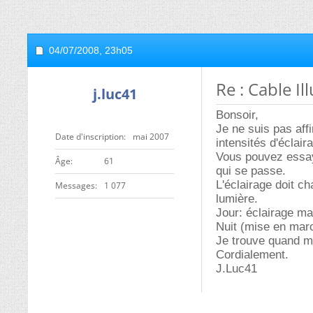
04/07/2008,
23h05
Re : Cable I
j.luc41
Bonsoir,
Je ne suis pas aff
Date d'inscription
mai 2007
intensités d'éclaira
Vous pouvez essaye
ge
61
qui se passe.
L'éclairage doit ch
Messages
1 077
lumière.
Jour: éclairage ma
Nuit (mise en marc
Je trouve quand mê
Cordialement.
J.Luc41