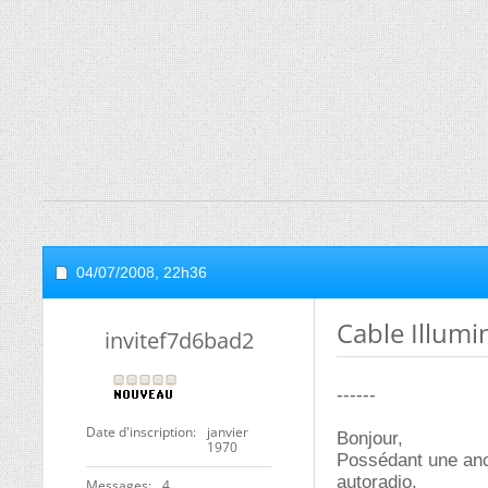
04/07/2008,
22h36
Cable Illumi
invitef7d6bad2
------
Date d'inscription
janvier
Bonjour,
1970
Possédant une anci
autoradio.
Messages
4