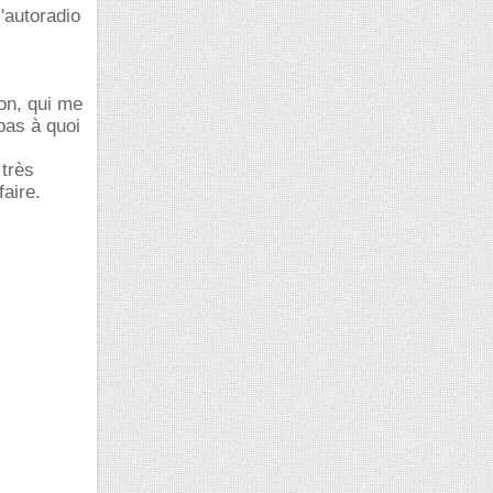
l'autoradio
ion, qui me
pas à quoi
 très
faire.