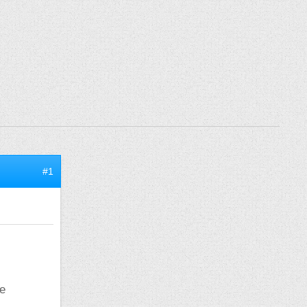
#1
le