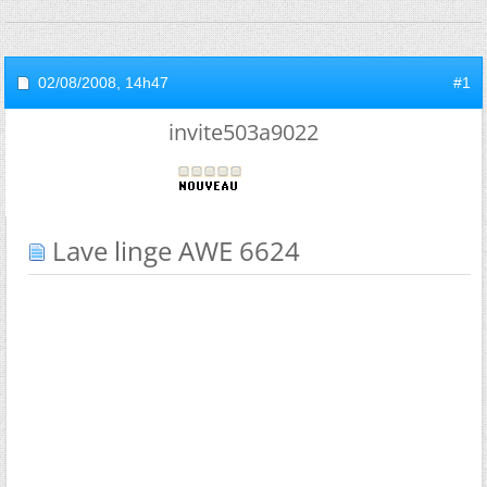
02/08/2008,
14h47
#1
invite503a9022
Lave linge AWE 6624