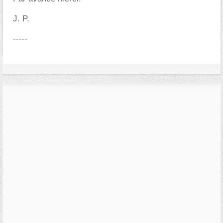
J. P.
-----