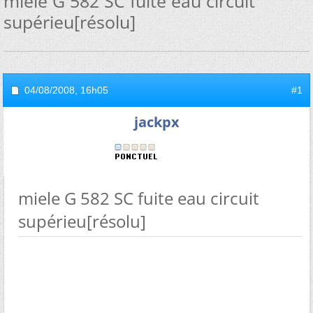
miele G 582 SC fuite eau circuit
supérieu[résolu]
04/08/2008,
16h05
#1
jackpx
miele G 582 SC fuite eau circuit
supérieu[résolu]