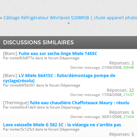
«
Câblage Réfrigérateur Whirlpool S20BRSB
|
chute appareil photo
»
DISCUSSIONS SIMILAIRES
[Blanc]
Fuite eau sur seche-linge Miele T455C
Par invitef63df77e dans le forum Dépannage
Réponses:
2
Dernier message:
21/04/2008,
09h48
[Blanc]
LV Miele G641SC : fuite/démontage pompe de
cyclage[résolu]
Par invite66f5b391 dans le forum Dépannage
Réponses:
22
Dernier message:
17/04/2008,
21h37
[Thermique]
fuite eau chaudière Chaffoteaux Maury : résolu
Par invite60c41de9 dans le forum Dépannage
Réponses:
6
Dernier message:
30/01/2008,
21h04
Lave vaisselle Miele G 582 SC : la vidange ne s'arrête pas
Par invitec5c125cf dans le forum Dépannage
Réponses:
5