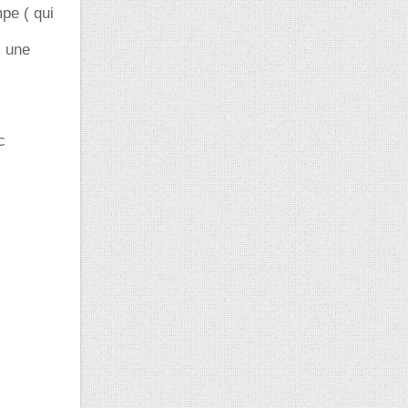
pe ( qui
s une
c