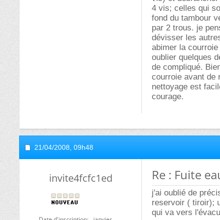
4 vis; celles qui s
fond du tambour ve
par 2 trous. je pen
dévisser les autres
abimer la courroie 
oublier quelques d
de compliqué. Bien
courroie avant de
nettoyage est facil
courage.
21/04/2008,
09h48
Re : Fuite e
invite4fcfc1ed
j'ai oublié de préc
reservoir ( tiroir)
qui va vers l'évacu
Date d'inscription
janvier