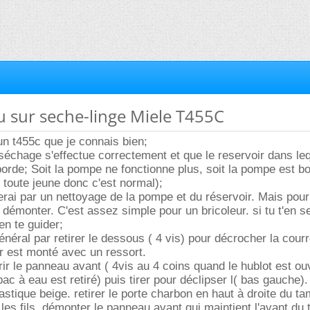
au sur seche-linge Miele T455C
 un t455c que je connais bien;
séchage s'effectue correctement et que le reservoir dans le
orde; Soit la pompe ne fonctionne plus, soit la pompe est bo
 toute jeune donc c'est normal);
ai par un nettoyage de la pompe et du réservoir. Mais pour
ut démonter. C'est assez simple pour un bricoleur. si tu t'en s
en te guider;
éral par retirer le dessous ( 4 vis) pour décrocher la courro
ur est monté avec un ressort.
vrir le panneau avant ( 4vis au 4 coins quand le hublot est ou
 bac à eau est retiré) puis tirer pour déclipser l( bas gauche)
astique beige. retirer le porte charbon en haut à droite du ta
 les fils. démonter le panneau avant qui maintient l'avant du