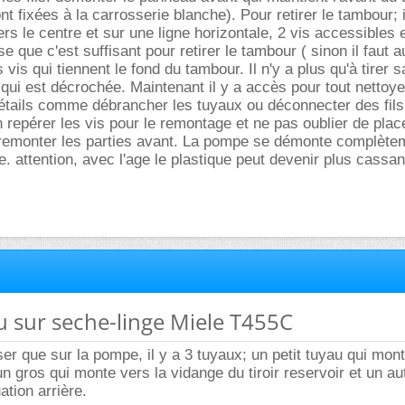
ont fixées à la carrosserie blanche). Pour retirer le tambour; i
rs le centre et sur une ligne horizontale, 2 vis accessibles
se que c'est suffisant pour retirer le tambour ( sinon il faut a
 vis qui tiennent le fond du tambour. Il n'y a plus qu'à tirer 
qui est décrochée. Maintenant il y a accès pour tout nettoyer
étails comme débrancher les tuyaux ou déconnecter des fils
 repérer les vis pour le remontage et ne pas oublier de place
 remonter les parties avant. La pompe se démonte complètem
e. attention, avec l'age le plastique peut devenir plus cassa
au sur seche-linge Miele T455C
iser que sur la pompe, il y a 3 tuyaux; un petit tuyau qui mon
; un gros qui monte vers la vidange du tiroir reservoir et un au
ation arrière.