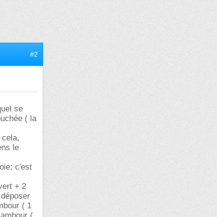
#2
quel se
uchée ( la
 cela,
ens le
ie; c'est
vert + 2
. déposer
mbour ( 1
 tambour (