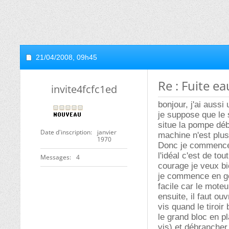
21/04/2008,
09h45
Re : Fuite e
invite4fcfc1ed
bonjour, j'ai aussi
je suppose que le 
situe la pompe déb
Date d'inscription
janvier
machine n'est plus
1970
Donc je commencer
l'idéal c'est de to
Messages
4
courage je veux bi
je commence en gén
facile car le mote
ensuite, il faut ou
vis quand le tiroir
le grand bloc en pl
vis) et débrancher