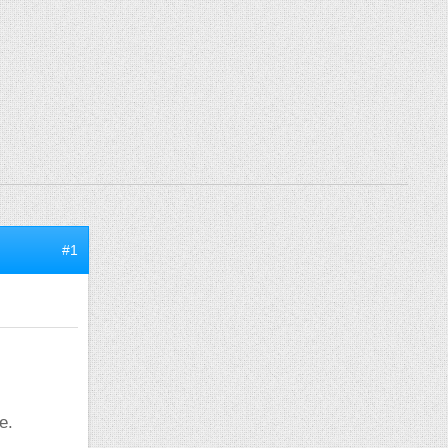
#1
e.