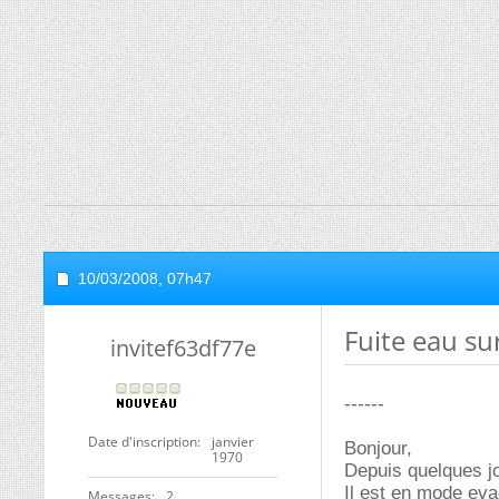
10/03/2008,
07h47
Fuite eau su
invitef63df77e
------
Date d'inscription
janvier
Bonjour,
1970
Depuis quelques jo
Il est en mode eva
Messages
2