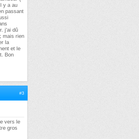
l y a au
 en passant
ussi
sans
. j'ai dû
; mais rien
r la
ent et le
nt. Bon
#3
te vers le
tre gros