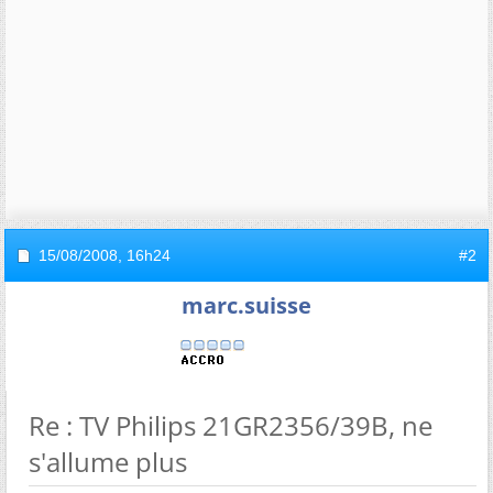
15/08/2008,
16h24
#2
marc.suisse
Re : TV Philips 21GR2356/39B, ne
s'allume plus