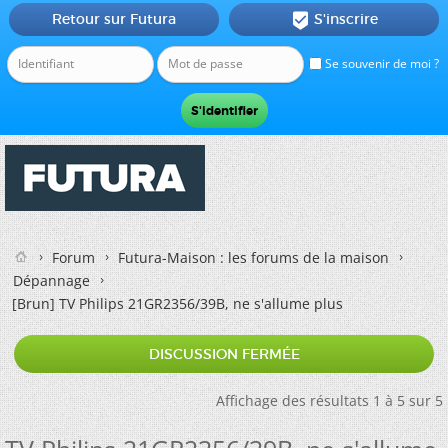
Retour sur Futura
S'inscrire

Se souvenir de moi ?
Forum
Futura-Maison : les forums de la maison
Dépannage
[Brun]
TV Philips 21GR2356/39B, ne s'allume plus
DISCUSSION FERMÉE
Affichage des résultats 1 à 5 sur 5