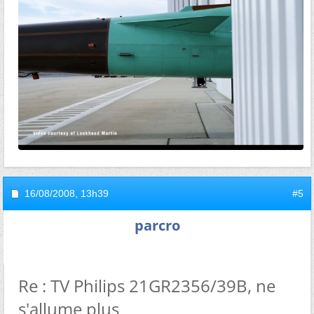
16/08/2008,
13h39
#5
parcro
Re : TV Philips 21GR2356/39B, ne
s'allume plus