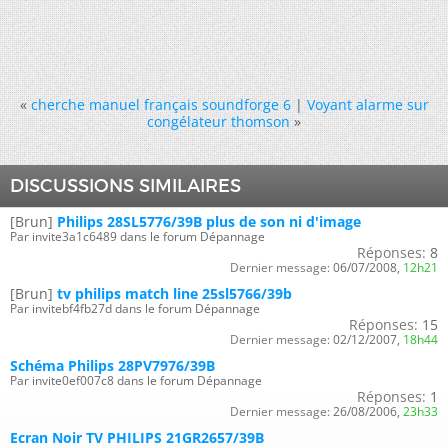
«
cherche manuel français soundforge 6
|
Voyant alarme sur
congélateur thomson
»
DISCUSSIONS SIMILAIRES
[Brun]
Philips 28SL5776/39B plus de son ni d'image
Par invite3a1c6489 dans le forum Dépannage
Réponses:
8
Dernier message:
06/07/2008,
12h21
[Brun]
tv philips match line 25sl5766/39b
Par invitebf4fb27d dans le forum Dépannage
Réponses:
15
Dernier message:
02/12/2007,
18h44
Schéma Philips 28PV7976/39B
Par invite0ef007c8 dans le forum Dépannage
Réponses:
1
Dernier message:
26/08/2006,
23h33
Ecran Noir TV PHILIPS 21GR2657/39B