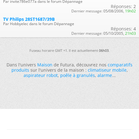
Par invite786e077a dans le forum Dépannage
Réponses:
2
Dernier message:
05/08/2006,
19h02
TV Philips 28ST1687/39B
Par Hobbyelec dans le forum Dépannage
Réponses:
4
Dernier message:
05/10/2005,
21h03
Fuseau horaire GMT +1. Il est actuellement
06h03
.
Dans l'univers
Maison
de Futura, découvrez nos
comparatifs
produits
sur l'univers de la maison :
climatiseur mobile
,
aspirateur robot
,
poêle à granulés
,
alarme
...