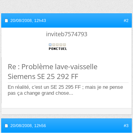
20/08/2008,
12h43
#2
inviteb7574793
Re : Problème lave-vaisselle
Siemens SE 25 292 FF
En réalité, c'est un SE 25 295 FF ; mais je ne pense
pas ça change grand chose...
20/08/2008,
12h56
#3