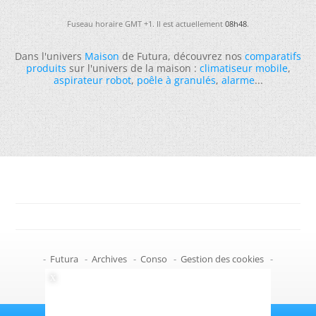
Fuseau horaire GMT +1. Il est actuellement
08h48
.
Dans l'univers
Maison
de Futura, découvrez nos
comparatifs
produits
sur l'univers de la maison :
climatiseur mobile
,
aspirateur robot
,
poêle à granulés
,
alarme
...
-
Futura
-
Archives
-
Conso
-
Gestion des cookies
-
Politique de confidentialité
-
Haut de page