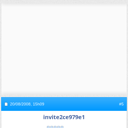
20/08/2008,
15h09
#5
invite2ce979e1