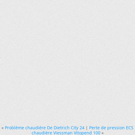
«
Problème chaudière De Dietrich City 24
|
Perte de pression ECS
chaudière Viessman Vitopend 100
»