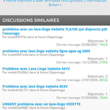
«
Panne machine à laver whirlpool c833 (philips)
|
thermoscan
Braun
»
DISCUSSIONS SIMILAIRES
problème avec un lave-linge Vedette TLA105 qui disjoncte pdt
l'essorage
Par invite0f9f1f3a dans le forum Dépannage
Réponses:
9
Dernier message:
02/08/2007,
14h25
probleme avec lave linge vedette ligne egee eg 5009
Par invite849f1e4d dans le forum Dépannage
Réponses:
1
Dernier message:
12/12/2006,
21h56
Problème avec Lave Linge Vedette 501V
Par inviteb76c89e2 dans le forum Dépannage
Réponses:
2
Dernier message:
27/07/2006,
20h32
Problème avec lave linge vedette 853V
Par invite4e36c721 dans le forum Dépannage
Réponses:
1
Dernier message:
01/04/2006,
15h42
URGENT probleme avec un lave-linge VEDETTE
Par invite65a94d81 dans le forum Dépannage