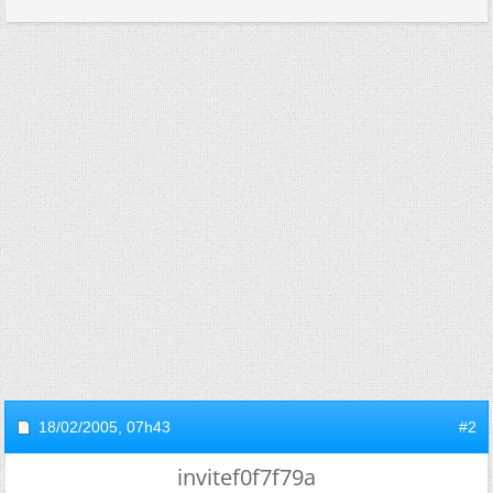
18/02/2005,
07h43
#2
invitef0f7f79a