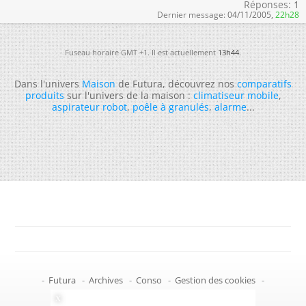
Réponses:
1
Dernier message:
04/11/2005,
22h28
Fuseau horaire GMT +1. Il est actuellement
13h44
.
Dans l'univers
Maison
de Futura, découvrez nos
comparatifs
produits
sur l'univers de la maison :
climatiseur mobile
,
aspirateur robot
,
poêle à granulés
,
alarme
...
-
Futura
-
Archives
-
Conso
-
Gestion des cookies
-