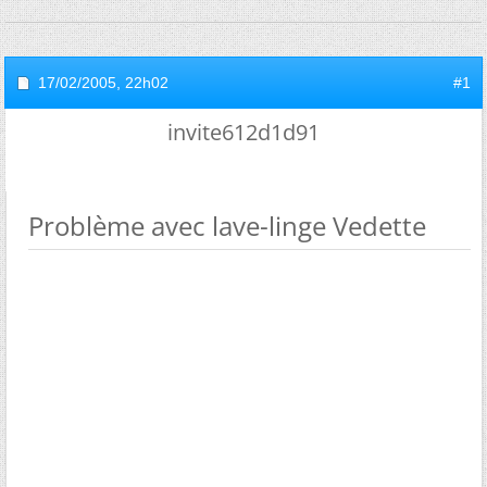
17/02/2005,
22h02
#1
invite612d1d91
Problème avec lave-linge Vedette