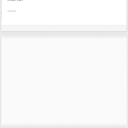
-----