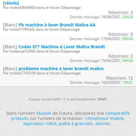
[résolu]
Par invited3b6690d dans le forum Dépannage
Réponses:
2
Dernier message:
18/08/2007,
20h29
[Blanc]
Pb machine à laver Brandt Malice AA
Par invite51f993d2 dans le forum Dépannage
Réponses:
0
Dernier message:
17/04/2007,
08h34
[Blanc]
Codes D?? Machine à Laver Malice Brandt
Par invitecae72966 dans le forum Dépannage
Réponses:
2
Dernier message:
15/04/2007,
09h59
[Blanc]
probleme machine à laver brandt malice
Par inviteb7745559 dans le forum Dépannage
Réponses:
12
Dernier message:
16/03/2007,
19h31
Fuseau horaire GMT +1. Il est actuellement
15h47
.
Dans l'univers
Maison
de Futura, découvrez nos
comparatifs
produits
sur l'univers de la maison :
climatiseur mobile
,
aspirateur robot
,
poêle à granulés
,
alarme
...