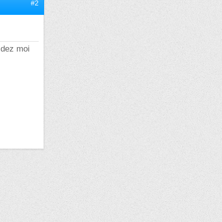
#2
aidez moi