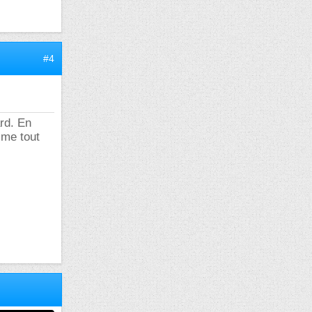
#4
ard. En
mme tout