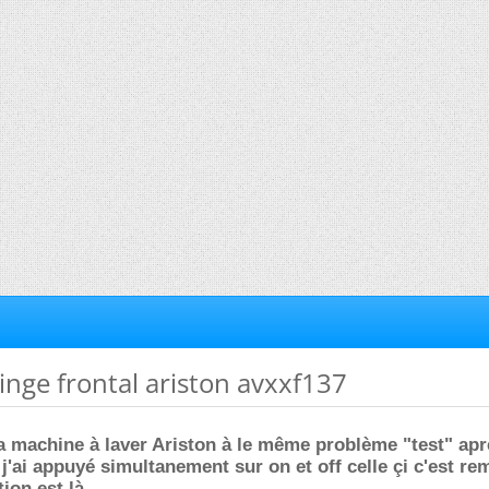
linge frontal ariston avxxf137
a machine à laver Ariston à le même problème "test" apr
'ai appuyé simultanement sur on et off celle çi c'est re
ion est là....