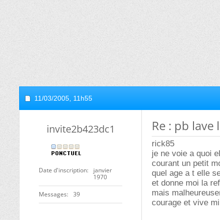
11/03/2005,
11h55
Re : pb lave 
invite2b423dc1
rick85
je ne voie a quoi 
courant un petit m
Date d'inscription
janvier
quel age a t elle s
1970
et donne moi la ref
mais malheureuse
Messages
39
courage et vive mi