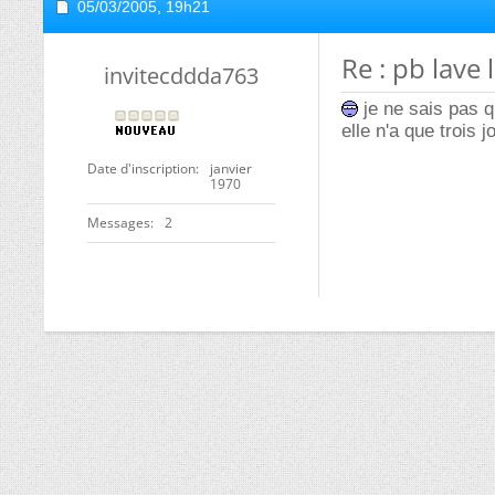
05/03/2005,
19h21
Re : pb lave 
invitecddda763
je ne sais pas qu
elle n'a que trois j
Date d'inscription
janvier
1970
Messages
2