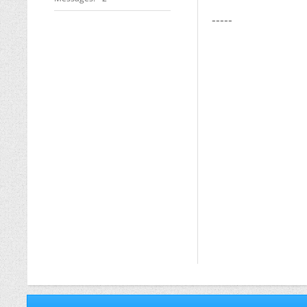
-----