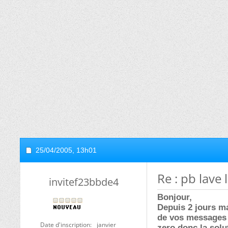
25/04/2005,
13h01
Re : pb lave 
invitef23bbde4
Bonjour,
Depuis 2 jours m
de vos messages j
Date d'inscription
janvier
zero donc la solut