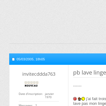
05/03/2005,
18h05
pb lave ling
invitecddda763
------
Date d'inscription
janvier
1970
j'ai fait t
lave pas mon linge
Messages
2