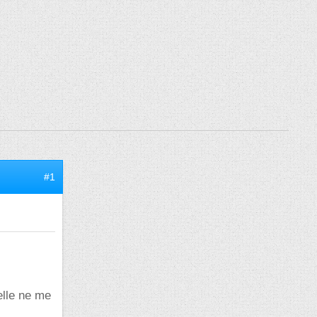
#1
elle ne me