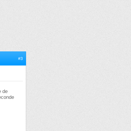
#3
e de
seconde