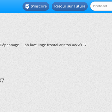
S'inscrire
Retour sur Futura

Dépannage
pb lave linge frontal ariston avxxf137
37