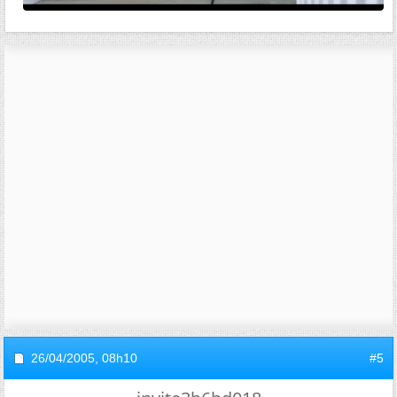
26/04/2005,
08h10
#5