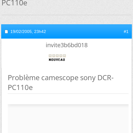
PC110e
19/02/2005,
23h42
#1
invite3b6bd018
Problème camescope sony DCR-
PC110e