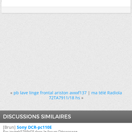
«
pb lave linge frontal ariston avxxf137
|
ma télé Radiola
72TA7911/18 hs
»
DISCUSSIONS SIMILAIRES
[Brun]
Sony DCR-pc110E
Par inviteb5769d2f dans le forum Dépannage