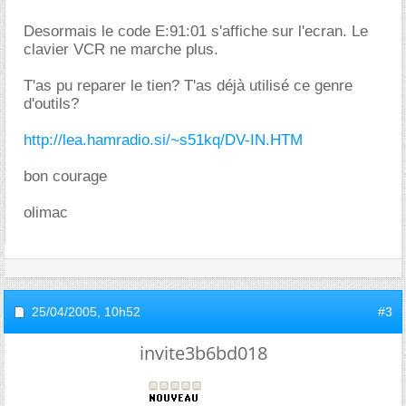
Desormais le code E:91:01 s'affiche sur l'ecran. Le
clavier VCR ne marche plus.
T'as pu reparer le tien? T'as déjà utilisé ce genre
d'outils?
http://lea.hamradio.si/~s51kq/DV-IN.HTM
bon courage
olimac
25/04/2005,
10h52
#3
invite3b6bd018