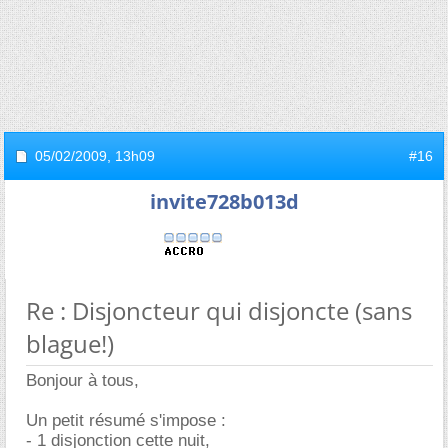
05/02/2009,
13h09
#16
invite728b013d
Re : Disjoncteur qui disjoncte (sans
blague!)
Bonjour à tous,
Un petit résumé s'impose :
- 1 disjonction cette nuit,