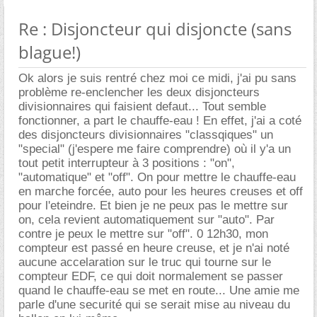
Re : Disjoncteur qui disjoncte (sans
blague!)
Ok alors je suis rentré chez moi ce midi, j'ai pu sans
problème re-enclencher les deux disjoncteurs
divisionnaires qui faisient defaut... Tout semble
fonctionner, a part le chauffe-eau ! En effet, j'ai a coté
des disjoncteurs divisionnaires "classqiques" un
"special" (j'espere me faire comprendre) où il y'a un
tout petit interrupteur à 3 positions : "on",
"automatique" et "off". On pour mettre le chauffe-eau
en marche forcée, auto pour les heures creuses et off
pour l'eteindre. Et bien je ne peux pas le mettre sur
on, cela revient automatiquement sur "auto". Par
contre je peux le mettre sur "off". 0 12h30, mon
compteur est passé en heure creuse, et je n'ai noté
aucune accelaration sur le truc qui tourne sur le
compteur EDF, ce qui doit normalement se passer
quand le chauffe-eau se met en route... Une amie me
parle d'une securité qui se serait mise au niveau du