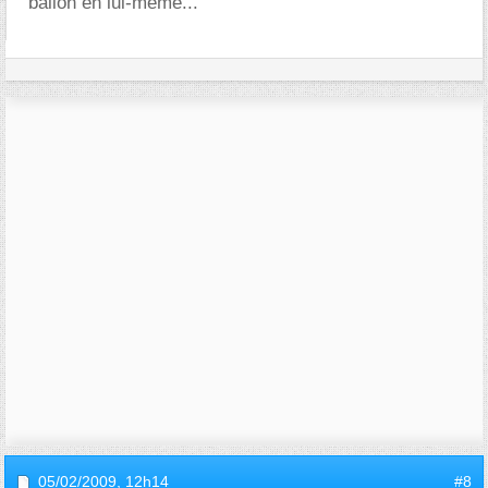
ballon en lui-même...
05/02/2009,
12h14
#8