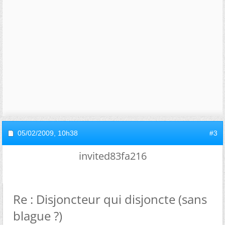
05/02/2009,
10h38
#3
invited83fa216
Re : Disjoncteur qui disjoncte (sans
blague ?)