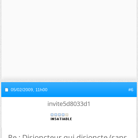
05/02/2009,
11h00
#6
invite5d8033d1
Re : Disjoncteur qui disjoncte (sans