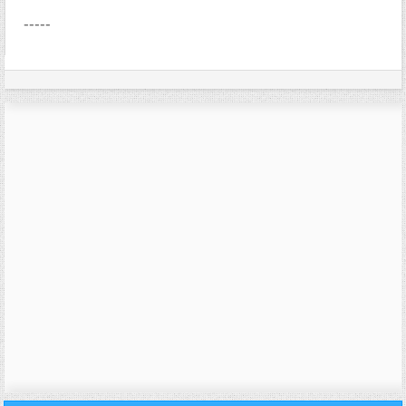
-----