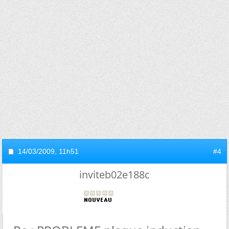
14/03/2009,
11h51
#4
inviteb02e188c