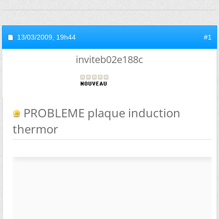
13/03/2009,
19h44
#1
inviteb02e188c
PROBLEME plaque induction
thermor