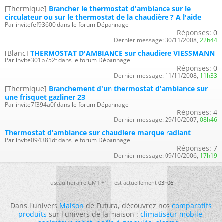
[Thermique]
Brancher le thermostat d'ambiance sur le
circulateur ou sur le thermostat de la chaudière ? A l'aide
Par invitefef93600 dans le forum Dépannage
Réponses:
0
Dernier message:
30/11/2008,
22h44
[Blanc]
THERMOSTAT D'AMBIANCE sur chaudiere VIESSMANN
Par invite301b752f dans le forum Dépannage
Réponses:
0
Dernier message:
11/11/2008,
11h33
[Thermique]
Branchement d'un thermostat d'ambiance sur
une frisquet gazliner 23
Par invite7f394a0f dans le forum Dépannage
Réponses:
4
Dernier message:
29/10/2007,
08h46
Thermostat d'ambiance sur chaudiere marque radiant
Par invite094381df dans le forum Dépannage
Réponses:
7
Dernier message:
09/10/2006,
17h19
Fuseau horaire GMT +1. Il est actuellement
03h06
.
Dans l'univers
Maison
de Futura, découvrez nos
comparatifs
produits
sur l'univers de la maison :
climatiseur mobile
,