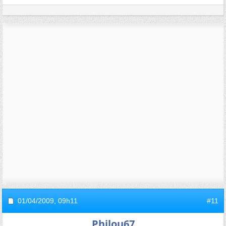
01/04/2009,
09h11
#11
Philou67