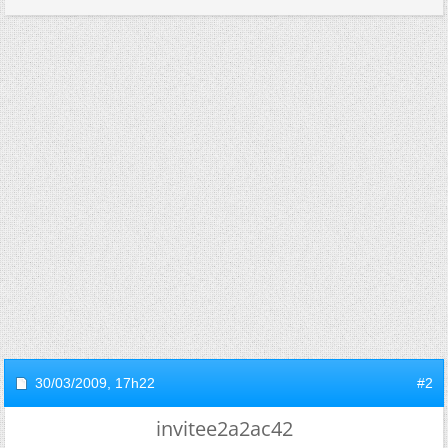
30/03/2009,
17h22
#2
invitee2a2ac42