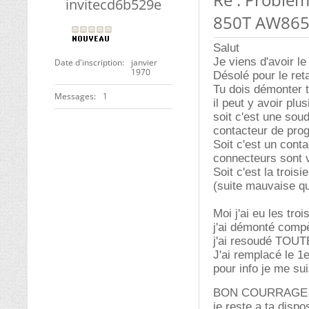
invitecd6b529e
850T AW86
Salut
Je viens d'avoir le
Date d'inscription
janvier
1970
Désolé pour le re
Tu dois démonter t
Messages
1
il peut y avoir plus
soit c'est une sou
contacteur de prog
Soit c'est un conta
connecteurs sont 
Soit c'est la trois
(suite mauvaise qu
Moi j'ai eu les troi
j'ai démonté compè
j'ai resoudé TOUT
J'ai remplacé le 1
pour info je me sui
BON COURRAG
je reste a ta dispo