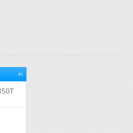
#1
 850T