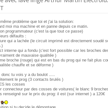
5T
 même problème que toi et j'ai la solution:
tard moi ma machine et en panne depuis ce matin.
on programmateur (c'est la que tout ce passe)
ieurs défaults :
dure qui a lachée (le circuit imprimé est directement soudé s
.)
ct interne qui a fondu (c'est fort possible car les broches de
vraiment de mauvaise qualitée )
ieme broche (rouge) qui est en bas du prog qui ne fait plus co
alitée chauffe et se déforme )
s donc tu vois y a du boulot .....
tement le prog (3 contacts brulés )
ES les cosses
er connecteur par des cosses de voitures( le blanc 9 broches
s renseigné sur le prix du prog: il est (sur internet ) a 120
E
sition si tu decide le démontage