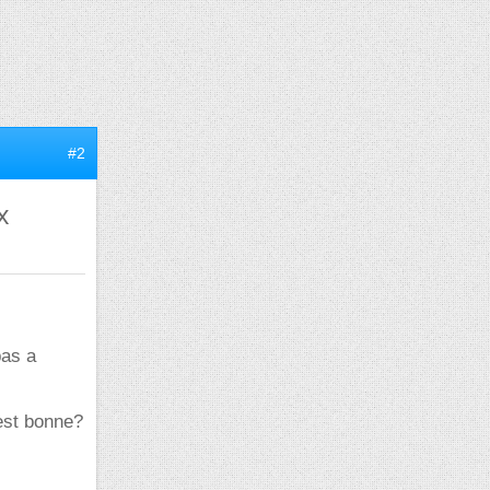
#2
x
bas a
est bonne?