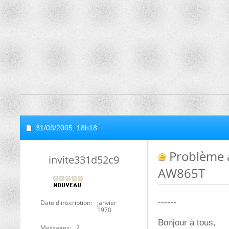
31/03/2005,
18h18
Problème a
invite331d52c9
AW865T
------
Date d'inscription
janvier
1970
Bonjour à tous,
Messages
2