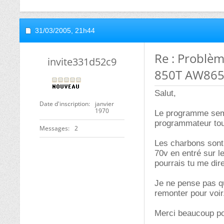
31/03/2005,
21h44
Re : Problèm
invite331d52c9
850T AW86
Salut,
Date d'inscription
janvier
1970
Le programme semb
programmateur tou
Messages
2
Les charbons sont 
70v en entré sur l
pourrais tu me dire
Je ne pense pas qu
remonter pour voir
Merci beaucoup po