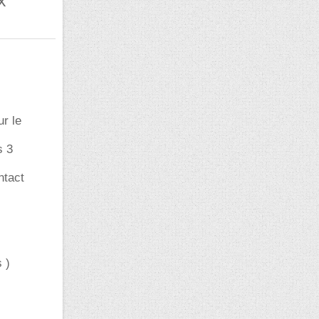
ur le
s 3
ntact
 )