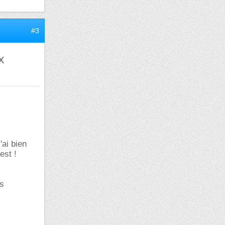
#3
x
'ai bien
est !
is