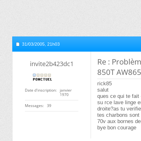
31/03/2005,
21h03
Re : Problèm
invite2b423dc1
850T AW86
rick85
salut
Date d'inscription
janvier
1970
ques ce qui te fai
su rce lave linge 
Messages
39
droite?as tu verif
tes charbons sont 
70v aux bornes des
bye bon courage