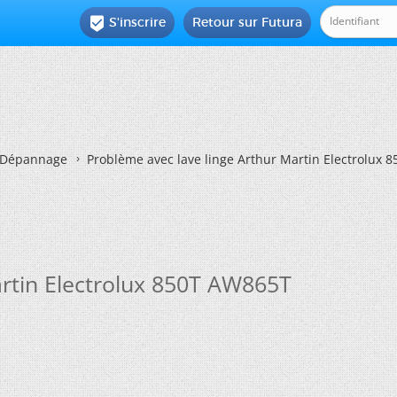
S'inscrire
Retour sur Futura

Dépannage
Problème avec lave linge Arthur Martin Electrolux 
artin Electrolux 850T AW865T