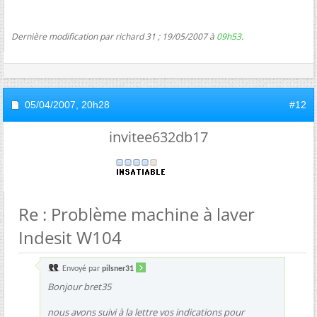
Dernière modification par richard 31 ; 19/05/2007 à
09h53
.
05/04/2007,
20h28
#12
invitee632db17
Re : Problème machine à laver
Indesit W104
Envoyé par
pilsner31
Bonjour bret35
nous avons suivi à la lettre vos indications pour