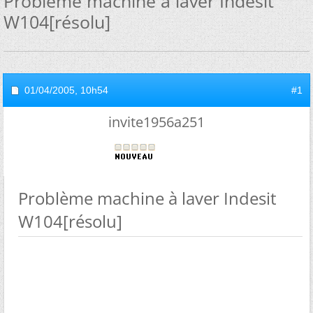
Problème machine à laver Indesit
W104[résolu]
01/04/2005,
10h54
#1
invite1956a251
Problème machine à laver Indesit
W104[résolu]