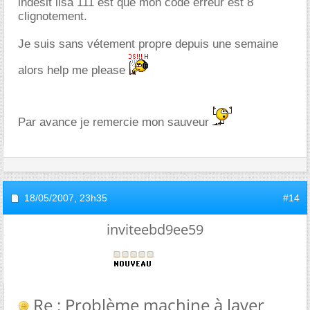
indesit lisa 111 est que mon code erreur est 8
clignotement.
Je suis sans vétement propre depuis une semaine
alors help me please
Par avance je remercie mon sauveur
18/05/2007,
23h35
#14
inviteebd9ee59
Re : Problème machine à laver