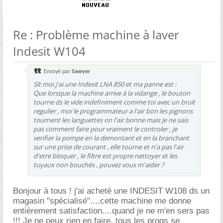
Re : Problème machine à laver
Indesit W104
Envoyé par
Sawyer
Slt moi j'ai une Indesit LNA 850 et ma panne est :
Que lorsque la machine arrive à la vidange , le bouton
tourne ds le vide indefiniment comme toi avec un bruit
regulier , moi le programmateur a l'air bon les pignons
tournent les languettes on l'air bonne mais je ne sais
pas comment faire pour vraiment le controler , je
verifier la pompe en la demontant et en la branchant
sur une prise de courant , elle tourne et n'a pas l'air
d'etre bloquer , le filtre est propre nettoyer et les
tuyaux non bouchés , pouvez vous m'aider ?
Bonjour à tous ! j'ai acheté une INDESIT W108 ds un
magasin "spécialisé"....cette machine me donne
entièrement satisfaction....quand je ne m'en sers pas
!!! Je ne peux rien en faire, tous les progs se