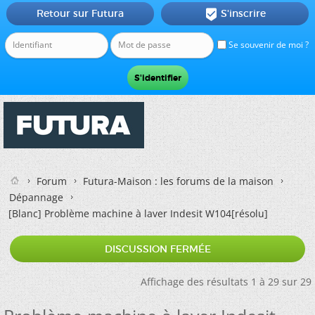
Retour sur Futura
S'inscrire

Se souvenir de moi ?
Forum
Futura-Maison : les forums de la maison
Dépannage
[Blanc]
Problème machine à laver Indesit W104[résolu]
DISCUSSION FERMÉE
Affichage des résultats 1 à 29 sur 29