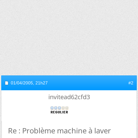
01/04/2005,
21h27
#2
invitead62cfd3
Re : Problème machine à laver