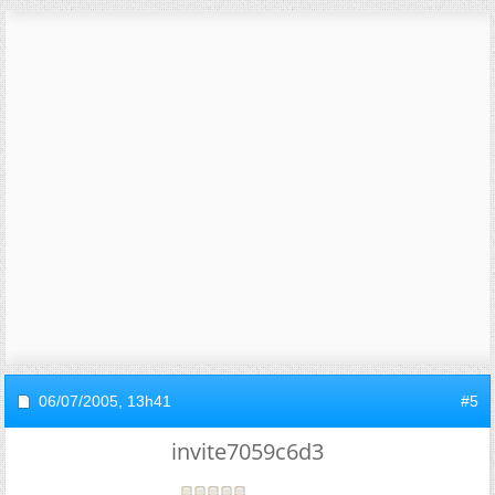
06/07/2005,
13h41
#5
invite7059c6d3