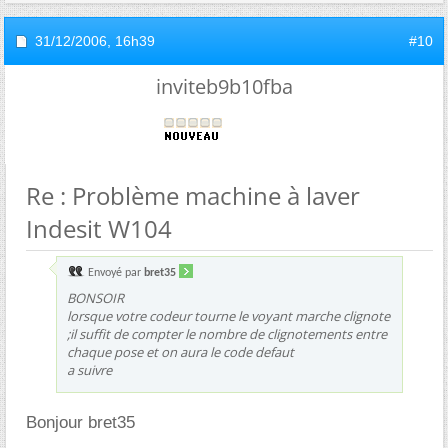
31/12/2006,
16h39
#10
inviteb9b10fba
Re : Problème machine à laver
Indesit W104
Envoyé par
bret35
BONSOIR
lorsque votre codeur tourne le voyant marche clignote
;il suffit de compter le nombre de clignotements entre
chaque pose et on aura le code defaut
a suivre
Bonjour bret35