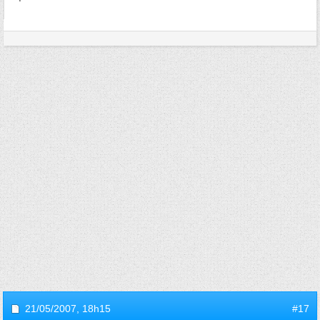
21/05/2007,
18h15
#17