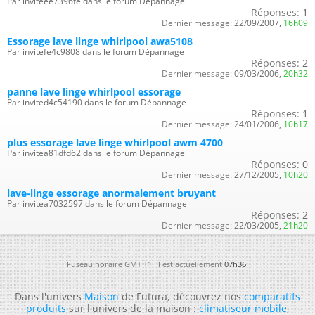
Par inviteee7396fe dans le forum Dépannage
Réponses:
1
Dernier message:
22/09/2007,
16h09
Essorage lave linge whirlpool awa5108
Par invitefe4c9808 dans le forum Dépannage
Réponses:
2
Dernier message:
09/03/2006,
20h32
panne lave linge whirlpool essorage
Par invited4c54190 dans le forum Dépannage
Réponses:
1
Dernier message:
24/01/2006,
10h17
plus essorage lave linge whirlpool awm 4700
Par invitea81dfd62 dans le forum Dépannage
Réponses:
0
Dernier message:
27/12/2005,
10h20
lave-linge essorage anormalement bruyant
Par invitea7032597 dans le forum Dépannage
Réponses:
2
Dernier message:
22/03/2005,
21h20
Fuseau horaire GMT +1. Il est actuellement
07h36
.
Dans l'univers
Maison
de Futura, découvrez nos
comparatifs
produits
sur l'univers de la maison :
climatiseur mobile
,