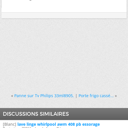
«
Panne sur Tv Philips 33ml8905.
|
Porte frigo cassé...
»
DISCUSSIONS SIMILAIRES
[Blanc]
lave linge whirlpool awm 408 pb essorage