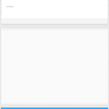
-----