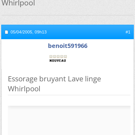
Whirlpool
05/04/2005,
09h13
#1
benoit591966
Essorage bruyant Lave linge
Whirlpool