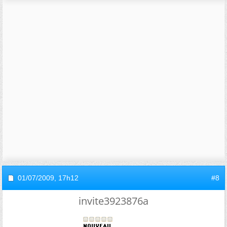
01/07/2009,
17h12
#8
invite3923876a