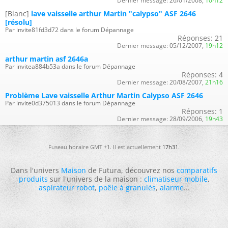
Dernier message:
26/01/2008,
10h12
[Blanc]
lave vaisselle arthur Martin "calypso" ASF 2646
[résolu]
Par invite81fd3d72 dans le forum Dépannage
Réponses:
21
Dernier message:
05/12/2007,
19h12
arthur martin asf 2646a
Par invitea884b53a dans le forum Dépannage
Réponses:
4
Dernier message:
20/08/2007,
21h16
Problème Lave vaisselle Arthur Martin Calypso ASF 2646
Par invite0d375013 dans le forum Dépannage
Réponses:
1
Dernier message:
28/09/2006,
19h43
Fuseau horaire GMT +1. Il est actuellement
17h31
.
Dans l'univers
Maison
de Futura, découvrez nos
comparatifs
produits
sur l'univers de la maison :
climatiseur mobile
,
aspirateur robot
,
poêle à granulés
,
alarme
...