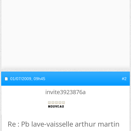
01/07/2009,
09h45
#2
invite3923876a
Re : Pb lave-vaisselle arthur martin