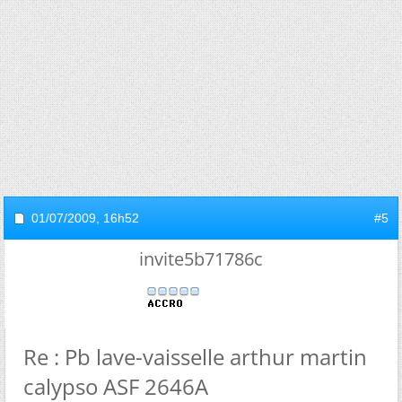
01/07/2009,
16h52
#5
invite5b71786c
Re : Pb lave-vaisselle arthur martin
calypso ASF 2646A